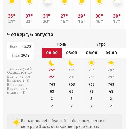
35°
37°
31°
27°
29°
30°
30°
21°
22°
20°
16°
16°
16°
17°
Четверг, 6 августа
Ночь
Утро
Восход:
05:20
00:00
03:00
06:00
09:00
1
Закат:
20:18
Температура С°
25°
23°
21°
29°
Ощущается как
Давление, мм
25°
23°
21°
29°
Влажность, %
763
763
763
763
Ветер, м/с
Вероятность
63
69
72
48
осадков, %
3
2
2
2
2
2
2
2
Весь день небо будет безоблачным, легкий
ветер до 3 м/с, осадков не предвидится.