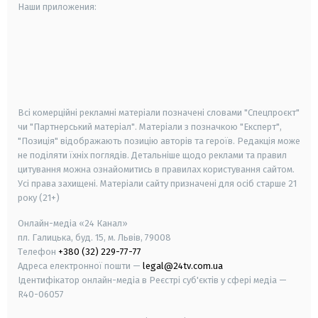
Наши приложения:
android
apple
smart tv
samsung smart tv
Всі комерційні рекламні матеріали позначені словами "Спецпроєкт"
чи "Партнерський матеріал". Матеріали з позначкою "Експерт",
"Позиція" відображають позицію авторів та героїв. Редакція може
не поділяти їхніх поглядів. Детальніше щодо реклами та правил
цитування можна ознайомитись в правилах користування сайтом.
Усі права захищені.
Матеріали сайту призначені для осіб старше
21
року (21+)
Онлайн-медіа «24 Канал»
пл. Галицька, буд. 15, м. Львів, 79008
Телефон
+380 (32) 229-77-77
Адреса електронної пошти —
legal@24tv.com.ua
Ідентифікатор онлайн-медіа в Реєстрі суб'єктів у сфері медіа —
R40-06057