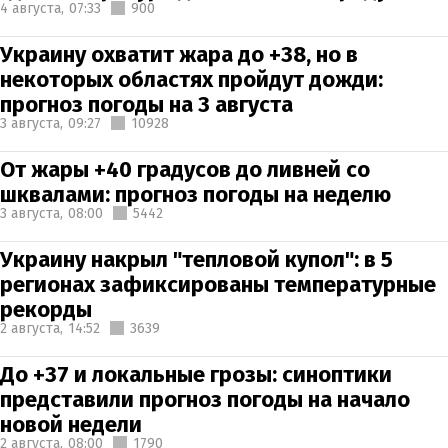
4 августа,
07:33
900
Украину охватит жара до +38, но в
некоторых областях пройдут дожди:
прогноз погоды на 3 августа
3 августа,
09:27
10928
От жары +40 градусов до ливней со
шквалами: прогноз погоды на неделю
3 августа,
08:00
5442
Украину накрыл "тепловой купол": в 5
регионах зафиксированы температурные
рекорды
2 августа,
14:52
3639
До +37 и локальные грозы: синоптики
представили прогноз погоды на начало
новой недели
2 августа,
08:00
1790