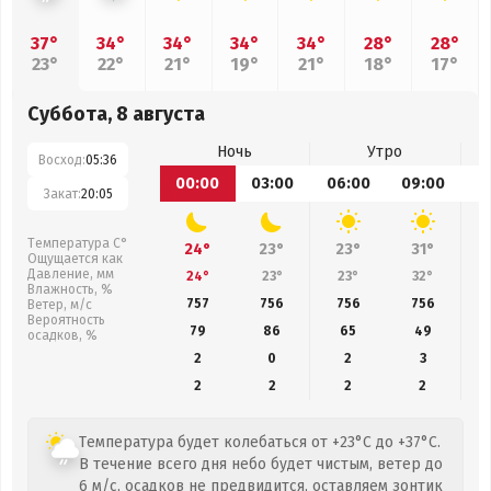
37°
34°
34°
34°
34°
28°
28°
23°
22°
21°
19°
21°
18°
17°
Суббота, 8 августа
Ночь
Утро
Восход:
05:36
00:00
03:00
06:00
09:00
1
Закат:
20:05
Температура С°
24°
23°
23°
31°
Ощущается как
Давление, мм
24°
23°
23°
32°
Влажность, %
757
756
756
756
Ветер, м/с
Вероятность
79
86
65
49
осадков, %
2
0
2
3
2
2
2
2
Температура будет колебаться от +23°C до +37°C.
В течение всего дня небо будет чистым, ветер до
6 м/с, осадков не предвидится, оставляем зонтик