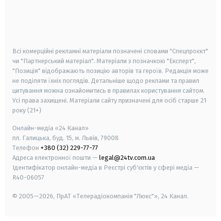
android
apple
smart tv
samsung smart tv
Всі комерційні рекламні матеріали позначені словами "Спецпроєкт"
чи "Партнерський матеріал". Матеріали з позначкою "Експерт",
"Позиція" відображають позицію авторів та героїв. Редакція може
не поділяти їхніх поглядів. Детальніше щодо реклами та правил
цитування можна ознайомитись в правилах користування сайтом.
Усі права захищені.
Матеріали сайту призначені для осіб старше
21
року (21+)
Онлайн-медіа «24 Канал»
пл. Галицька, буд. 15, м. Львів, 79008
Телефон
+380 (32) 229-77-77
Адреса електронної пошти —
legal@24tv.com.ua
Ідентифікатор онлайн-медіа в Реєстрі суб'єктів у сфері медіа —
R40-06057
© 2005—2026,
ПрАТ «Телерадіокомпанія "Люкс"», 24 Канал.