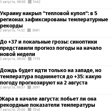
3 августа,
08:00
5462
Украину накрыл "тепловой купол": в 5
регионах зафиксированы температурные
рекорды
2 августа,
14:52
3681
До +37 и локальные грозы: синоптики
представили прогноз погоды на начало
новой недели
2 августа,
08:00
1793
Дождь будет идти только на западе, но
температура поднимется до +35: какую
погоду прогнозируют на 2 августа
2 августа,
06:57
2697
Жара в начале августа: побьет ли она
рекордные показатели температуры
1 августа,
20:00
1540