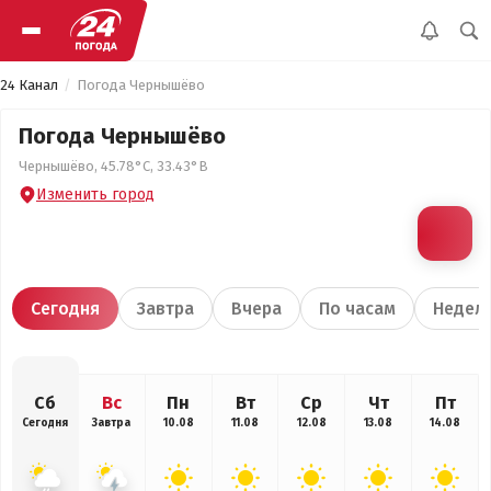
24 Канал
Погода Чернышёво
Погода Чернышёво
Чернышёво, 45.78°С, 33.43°В
Изменить город
Сегодня
Завтра
Вчера
По часам
Недел
Сб
Вс
Пн
Вт
Ср
Чт
Пт
Сегодня
Завтра
10.08
11.08
12.08
13.08
14.08