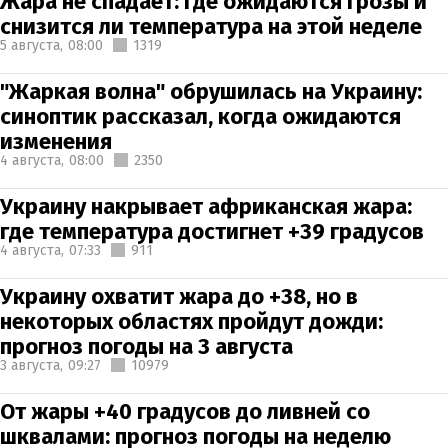
Жара не спадает: где ожидаются грозы и
снизится ли температура на этой неделе
5 августа,
08:00
1319
"Жаркая волна" обрушилась на Украину:
синоптик рассказал, когда ожидаются
изменения
4 августа,
08:00
2350
Украину накрывает африканская жара:
где температура достигнет +39 градусов
4 августа,
07:33
911
Украину охватит жара до +38, но в
некоторых областях пройдут дожди:
прогноз погоды на 3 августа
3 августа,
09:27
10979
От жары +40 градусов до ливней со
шквалами: прогноз погоды на неделю