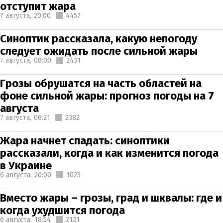
отступит жара
7 августа,
20:00
4457
Синоптик рассказала, какую непогоду
следует ожидать после сильной жары
7 августа,
08:00
2431
Грозы обрушатся на часть областей на
фоне сильной жары: прогноз погоды на 7
августа
7 августа,
06:21
2382
Жара начнет спадать: синоптики
рассказали, когда и как изменится погода
в Украине
6 августа,
20:00
1023
Вместо жары – грозы, град и шквалы: где и
когда ухудшится погода
6 августа,
18:54
2121