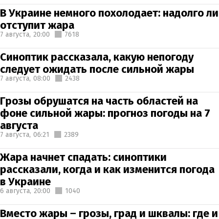
В Украине немного похолодает: надолго ли
отступит жара
7 августа,
20:00
7618
Синоптик рассказала, какую непогоду
следует ожидать после сильной жары
7 августа,
08:00
2438
Грозы обрушатся на часть областей на
фоне сильной жары: прогноз погоды на 7
августа
7 августа,
06:21
2389
Жара начнет спадать: синоптики
рассказали, когда и как изменится погода
в Украине
6 августа,
20:00
1040
Вместо жары – грозы, град и шквалы: где и