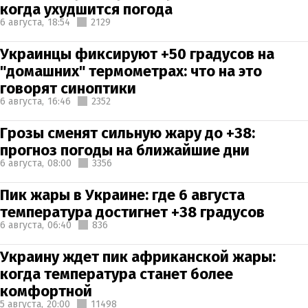
когда ухудшится погода
6 августа,
18:54
2129
Украинцы фиксируют +50 градусов на
"домашних" термометрах: что на это
говорят синоптики
6 августа,
16:46
2352
Грозы сменят сильную жару до +38:
прогноз погоды на ближайшие дни
6 августа,
08:00
3356
Пик жары в Украине: где 6 августа
температура достигнет +38 градусов
6 августа,
06:40
836
Украину ждет пик африканской жары:
когда температура станет более
комфортной
5 августа,
20:00
11498