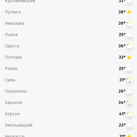
Кропивницкий
32°
Луганск
38°
Николаев
39°
Львов
25°
Одесса
36°
Полтава
33°
Ровно
25°
Сумы
31°
Тернополь
26°
Харьков
34°
Херсон
41°
Хмельницкий
23°
Черкассы
31°