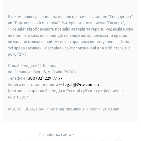
smart tv
samsung smart tv
Всі комерційні рекламні матеріали позначені словами "Спецпроєкт"
чи "Партнерський матеріал". Матеріали з позначкою "Експерт",
"Позиція" відображають позицію авторів та героїв. Редакція може
не поділяти їхніх поглядів. Детальніше щодо реклами та правил
цитування можна ознайомитись в правилах користування сайтом.
Усі права захищені.
Матеріали сайту призначені для осіб старше
21
року (21+)
Онлайн-медіа «24 Канал»
пл. Галицька, буд. 15, м. Львів, 79008
Телефон
+380 (32) 229-77-77
Адреса електронної пошти —
legal@24tv.com.ua
Ідентифікатор онлайн-медіа в Реєстрі суб'єктів у сфері медіа —
R40-06057
© 2005—2026,
ПрАТ «Телерадіокомпанія "Люкс"», 24 Канал.
Разработка сайта
-