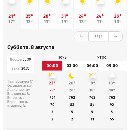
21°
25°
28°
31°
24°
24°
26°
17°
13°
13°
15°
13°
11°
10°
7
/14
Суббота, 8 августа
Ночь
Утро
Восход:
05:39
00:00
03:00
06:00
09:00
1
Закат:
20:35
Температура С°
23°
20°
18°
18°
Ощущается как
Давление, мм
23°
20°
18°
18°
Влажность, %
761
762
762
762
Ветер, м/с
Вероятность
70
83
84
92
осадков, %
5
5
5
5
2
2
11
55