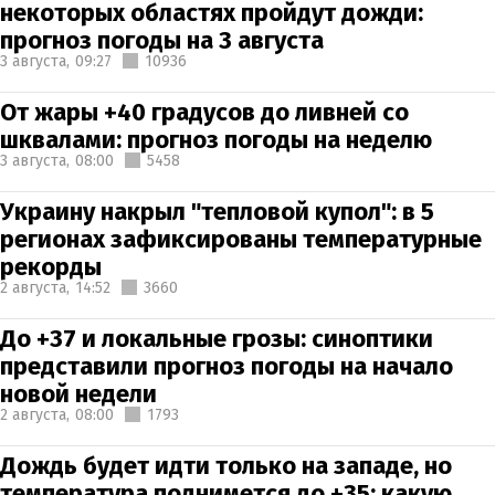
некоторых областях пройдут дожди:
прогноз погоды на 3 августа
3 августа,
09:27
10936
От жары +40 градусов до ливней со
шквалами: прогноз погоды на неделю
3 августа,
08:00
5458
Украину накрыл "тепловой купол": в 5
регионах зафиксированы температурные
рекорды
2 августа,
14:52
3660
До +37 и локальные грозы: синоптики
представили прогноз погоды на начало
новой недели
2 августа,
08:00
1793
Дождь будет идти только на западе, но
температура поднимется до +35: какую