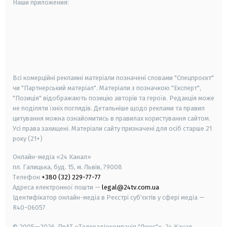
Наши приложения:
android
apple
smart tv
samsung smart tv
Всі комерційні рекламні матеріали позначені словами "Спецпроєкт"
чи "Партнерський матеріал". Матеріали з позначкою "Експерт",
"Позиція" відображають позицію авторів та героїв. Редакція може
не поділяти їхніх поглядів. Детальніше щодо реклами та правил
цитування можна ознайомитись в правилах користування сайтом.
Усі права захищені.
Матеріали сайту призначені для осіб старше
21
року (21+)
Онлайн-медіа «24 Канал»
пл. Галицька, буд. 15, м. Львів, 79008
Телефон
+380 (32) 229-77-77
Адреса електронної пошти —
legal@24tv.com.ua
Ідентифікатор онлайн-медіа в Реєстрі суб'єктів у сфері медіа —
R40-06057
© 2005—2026,
ПрАТ «Телерадіокомпанія "Люкс"», 24 Канал.