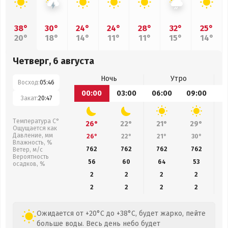
38°
30°
24°
24°
28°
32°
25°
20°
18°
14°
11°
11°
15°
14°
Четверг, 6 августа
Ночь
Утро
Восход:
05:46
00:00
03:00
06:00
09:00
1
Закат:
20:47
Температура С°
26°
22°
21°
29°
Ощущается как
Давление, мм
26°
22°
21°
30°
Влажность, %
762
762
762
762
Ветер, м/с
Вероятность
56
60
64
53
осадков, %
2
2
2
2
2
2
2
2
Ожидается от +20°C до +38°C, будет жарко, пейте
больше воды. Весь день небо будет