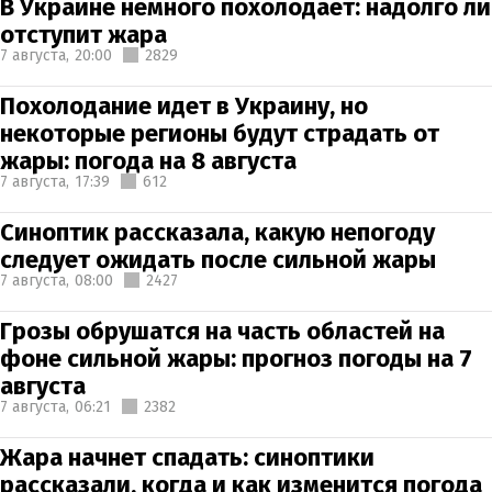
В Украине немного похолодает: надолго ли
отступит жара
7 августа,
20:00
2829
Похолодание идет в Украину, но
некоторые регионы будут страдать от
жары: погода на 8 августа
7 августа,
17:39
612
Синоптик рассказала, какую непогоду
следует ожидать после сильной жары
7 августа,
08:00
2427
Грозы обрушатся на часть областей на
фоне сильной жары: прогноз погоды на 7
августа
7 августа,
06:21
2382
Жара начнет спадать: синоптики
рассказали, когда и как изменится погода