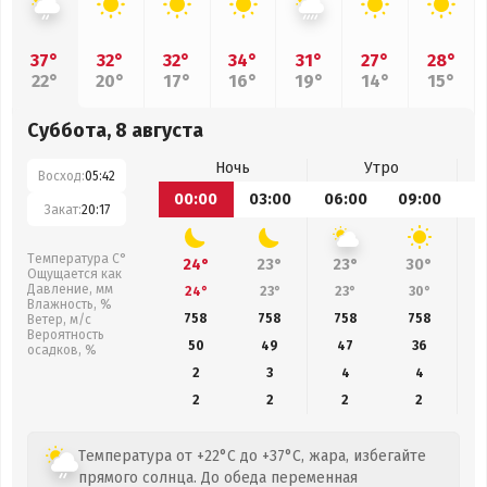
37°
32°
32°
34°
31°
27°
28°
22°
20°
17°
16°
19°
14°
15°
Суббота, 8 августа
Ночь
Утро
Восход:
05:42
00:00
03:00
06:00
09:00
1
Закат:
20:17
Температура С°
24°
23°
23°
30°
Ощущается как
Давление, мм
24°
23°
23°
30°
Влажность, %
758
758
758
758
Ветер, м/с
Вероятность
50
49
47
36
осадков, %
2
3
4
4
2
2
2
2
Температура от +22°C до +37°C, жара, избегайте
прямого солнца. До обеда переменная