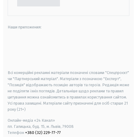
Наши приложения:
android
apple
smart tv
samsung smart tv
Всі комерційні рекламні матеріали позначені словами "Спецпроєкт"
чи "Партнерський матеріал". Матеріали з позначкою "Експерт",
"Позиція" відображають позицію авторів та героїв. Редакція може
не поділяти їхніх поглядів. Детальніше щодо реклами та правил
цитування можна ознайомитись в правилах користування сайтом.
Усі права захищені.
Матеріали сайту призначені для осіб старше
21
року (21+)
Онлайн-медіа «24 Канал»
пл. Галицька, буд. 15, м. Львів, 79008
Телефон
+380 (32) 229-77-77