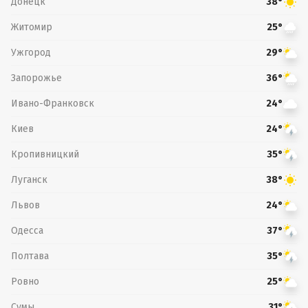
Донецк
38°
Житомир
25°
Ужгород
29°
Запорожье
36°
Ивано-Франковск
24°
Киев
24°
Кропивницкий
35°
Луганск
38°
Львов
24°
Одесса
37°
Полтава
35°
Ровно
25°
Сумы
31°