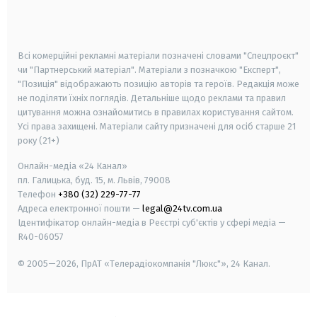
smart tv
samsung smart tv
Всі комерційні рекламні матеріали позначені словами "Спецпроєкт"
чи "Партнерський матеріал". Матеріали з позначкою "Експерт",
"Позиція" відображають позицію авторів та героїв. Редакція може
не поділяти їхніх поглядів. Детальніше щодо реклами та правил
цитування можна ознайомитись в правилах користування сайтом.
Усі права захищені.
Матеріали сайту призначені для осіб старше
21
року (21+)
Онлайн-медіа «24 Канал»
пл. Галицька, буд. 15, м. Львів, 79008
Телефон
+380 (32) 229-77-77
Адреса електронної пошти —
legal@24tv.com.ua
Ідентифікатор онлайн-медіа в Реєстрі суб'єктів у сфері медіа —
R40-06057
© 2005—2026,
ПрАТ «Телерадіокомпанія "Люкс"», 24 Канал.