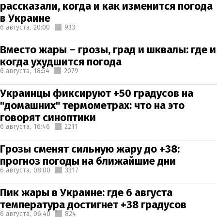
рассказали, когда и как изменится погода
в Украине
6 августа,
20:00
933
Вместо жары – грозы, град и шквалы: где и
когда ухудшится погода
6 августа,
18:54
2079
Украинцы фиксируют +50 градусов на
"домашних" термометрах: что на это
говорят синоптики
6 августа,
16:46
2211
Грозы сменят сильную жару до +38:
прогноз погоды на ближайшие дни
6 августа,
08:00
3317
Пик жары в Украине: где 6 августа
температура достигнет +38 градусов
6 августа,
06:40
824