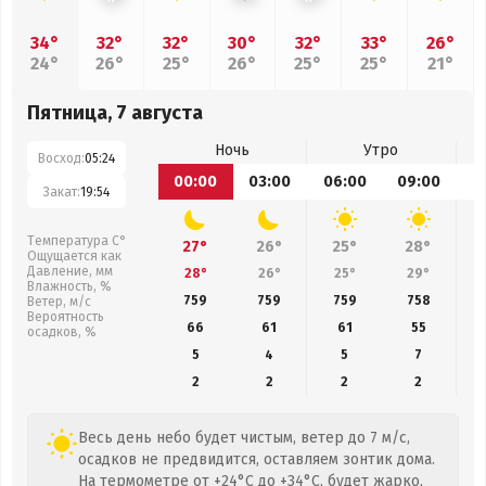
34°
32°
32°
30°
32°
33°
26°
24°
26°
25°
26°
25°
25°
21°
Пятница, 7 августа
Ночь
Утро
Восход:
05:24
00:00
03:00
06:00
09:00
1
Закат:
19:54
Температура С°
27°
26°
25°
28°
Ощущается как
Давление, мм
28°
26°
25°
29°
Влажность, %
759
759
759
758
Ветер, м/с
Вероятность
66
61
61
55
осадков, %
5
4
5
7
2
2
2
2
Весь день небо будет чистым, ветер до 7 м/с,
осадков не предвидится, оставляем зонтик дома.
На термометре от +24°C до +34°C, будет жарко,