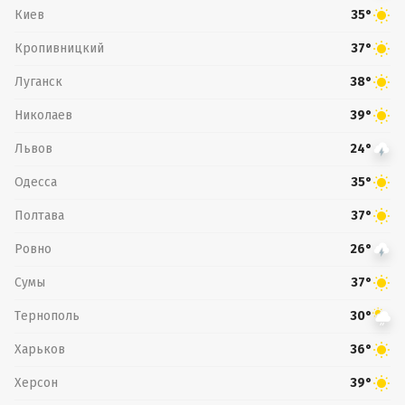
Киев
35°
Кропивницкий
37°
Луганск
38°
Николаев
39°
Львов
24°
Одесса
35°
Полтава
37°
Ровно
26°
Сумы
37°
Тернополь
30°
Харьков
36°
Херсон
39°