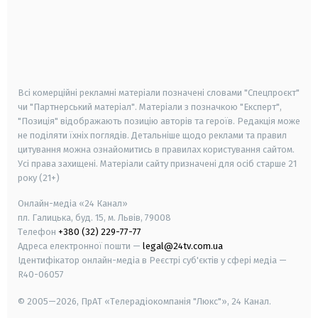
android
apple
smart tv
samsung smart tv
Всі комерційні рекламні матеріали позначені словами "Спецпроєкт"
чи "Партнерський матеріал". Матеріали з позначкою "Експерт",
"Позиція" відображають позицію авторів та героїв. Редакція може
не поділяти їхніх поглядів. Детальніше щодо реклами та правил
цитування можна ознайомитись в правилах користування сайтом.
Усі права захищені.
Матеріали сайту призначені для осіб старше
21
року (21+)
Онлайн-медіа «24 Канал»
пл. Галицька, буд. 15, м. Львів, 79008
Телефон
+380 (32) 229-77-77
Адреса електронної пошти —
legal@24tv.com.ua
Ідентифікатор онлайн-медіа в Реєстрі суб'єктів у сфері медіа —
R40-06057
© 2005—2026,
ПрАТ «Телерадіокомпанія "Люкс"», 24 Канал.