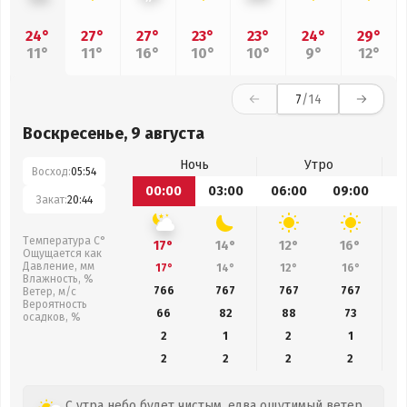
24°
27°
27°
23°
23°
24°
29°
11°
11°
16°
10°
10°
9°
12°
7
/14
Воскресенье, 9 августа
Ночь
Утро
Восход:
05:54
00:00
03:00
06:00
09:00
1
Закат:
20:44
Температура С°
17°
14°
12°
16°
Ощущается как
Давление, мм
17°
14°
12°
16°
Влажность, %
766
767
767
767
Ветер, м/с
Вероятность
66
82
88
73
осадков, %
2
1
2
1
2
2
2
2
С утра небо будет чистым, едва ощутимый ветер