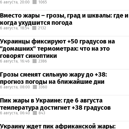
6 августа,
20:00
1065
Вместо жары – грозы, град и шквалы: где и
когда ухудшится погода
6 августа,
18:54
2132
Украинцы фиксируют +50 градусов на
"домашних" термометрах: что на это
говорят синоптики
6 августа,
16:46
2386
Грозы сменят сильную жару до +38:
прогноз погоды на ближайшие дни
6 августа,
08:00
3360
Пик жары в Украине: где 6 августа
температура достигнет +38 градусов
6 августа,
06:40
843
Украину ждет пик африканской жары: