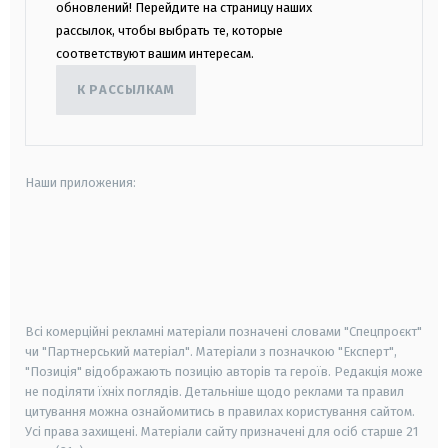
обновлений! Перейдите на страницу наших
рассылок, чтобы выбрать те, которые
соответствуют вашим интересам.
К РАССЫЛКАМ
Наши приложения:
android
apple
smart tv
samsung smart tv
Всі комерційні рекламні матеріали позначені словами "Спецпроєкт"
чи "Партнерський матеріал". Матеріали з позначкою "Експерт",
"Позиція" відображають позицію авторів та героїв. Редакція може
не поділяти їхніх поглядів. Детальніше щодо реклами та правил
цитування можна ознайомитись в правилах користування сайтом.
Усі права захищені.
Матеріали сайту призначені для осіб старше
21