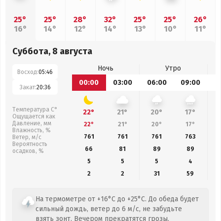
25°
25°
28°
32°
25°
25°
26°
16°
14°
12°
14°
13°
10°
11°
Суббота, 8 августа
Ночь
Утро
Восход:
05:46
00:00
03:00
06:00
09:00
1
Закат:
20:36
Температура С°
22°
21°
20°
17°
Ощущается как
Давление, мм
22°
21°
20°
17°
Влажность, %
761
761
761
763
Ветер, м/с
Вероятность
66
81
89
89
осадков, %
5
5
5
4
2
2
31
59
На термометре от +16°C до +25°C. До обеда будет
сильный дождь, ветер до 6 м/с, не забудьте
взять зонт. Вечером прекратятся грозы.