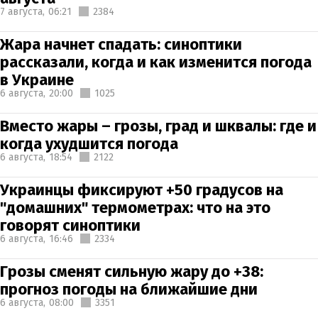
7 августа,
06:21
2384
Жара начнет спадать: синоптики
рассказали, когда и как изменится погода
в Украине
6 августа,
20:00
1025
Вместо жары – грозы, град и шквалы: где и
когда ухудшится погода
6 августа,
18:54
2122
Украинцы фиксируют +50 градусов на
"домашних" термометрах: что на это
говорят синоптики
6 августа,
16:46
2334
Грозы сменят сильную жару до +38:
прогноз погоды на ближайшие дни
6 августа,
08:00
3351