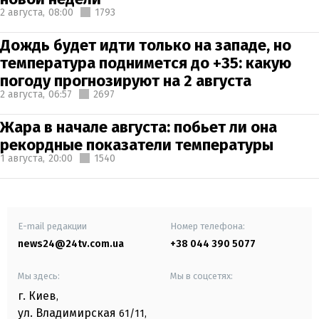
2 августа,
08:00
1793
Дождь будет идти только на западе, но
температура поднимется до +35: какую
погоду прогнозируют на 2 августа
2 августа,
06:57
2697
Жара в начале августа: побьет ли она
рекордные показатели температуры
1 августа,
20:00
1540
E-mail редакции
Номер телефона:
news24@24tv.com.ua
+38 044 390 5077
Мы здесь:
Мы в соцсетях:
г. Киев
,
ул. Владимирская
61/11,