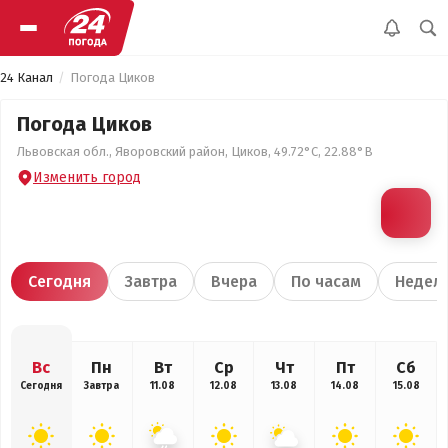
24 Канал
Погода Циков
Погода Циков
Львовская обл., Яворовский район, Циков, 49.72°С, 22.88°В
Изменить город
Сегодня
Завтра
Вчера
По часам
Недел
Вс
Пн
Вт
Ср
Чт
Пт
Сб
Сегодня
Завтра
11.08
12.08
13.08
14.08
15.08