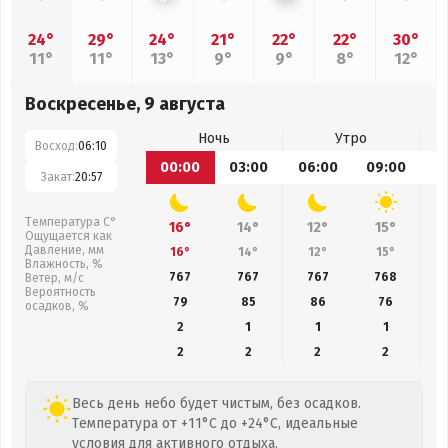
24°
29°
24°
21°
22°
22°
30°
11°
11°
13°
9°
9°
8°
12°
Воскресенье, 9 августа
Ночь
Утро
Восход:
06:10
00:00
03:00
06:00
09:00
1
Закат:
20:57
Температура С°
16°
14°
12°
15°
Ощущается как
Давление, мм
16°
14°
12°
15°
Влажность, %
767
767
767
768
Ветер, м/с
Вероятность
79
85
86
76
осадков, %
2
1
1
1
2
2
2
2
Весь день небо будет чистым, без осадков.
Температура от +11°C до +24°C, идеальные
условия для активного отдыха.