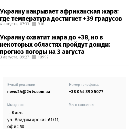
Украину накрывает африканская жара:
где температура достигнет +39 градусов
4 августа,
07:33
918
Украину охватит жара до +38, но в
некоторых областях пройдут дожди:
прогноз погоды на 3 августа
3 августа,
09:27
10997
E-mail редакции
Номер телефона:
news24@24tv.com.ua
+38 044 390 5077
Мы здесь:
Мы в соцсетях:
г. Киев
,
ул. Владимирская
61/11,
офис
50