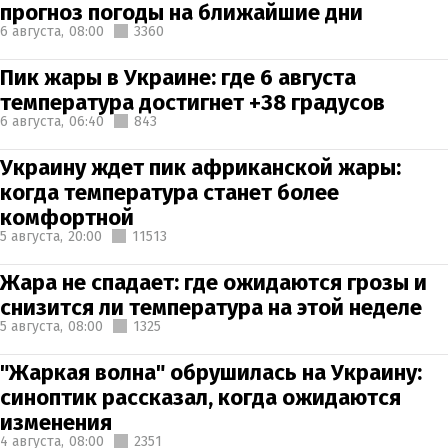
прогноз погоды на ближайшие дни
6 августа,
08:00
3360
Пик жары в Украине: где 6 августа
температура достигнет +38 градусов
6 августа,
06:40
843
Украину ждет пик африканской жары:
когда температура станет более
комфортной
5 августа,
20:00
11513
Жара не спадает: где ожидаются грозы и
снизится ли температура на этой неделе
5 августа,
08:00
1325
"Жаркая волна" обрушилась на Украину:
синоптик рассказал, когда ожидаются
изменения
4 августа,
08:00
2351