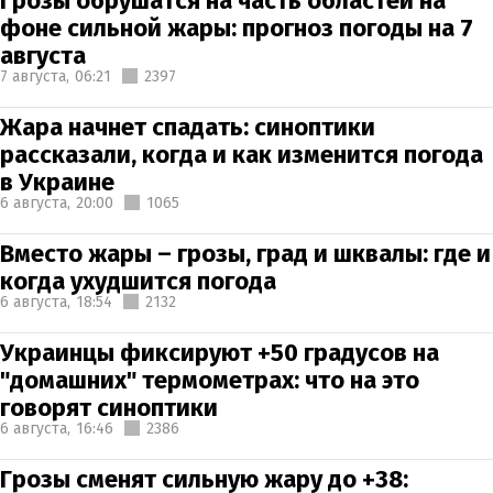
Грозы обрушатся на часть областей на
фоне сильной жары: прогноз погоды на 7
августа
7 августа,
06:21
2397
Жара начнет спадать: синоптики
рассказали, когда и как изменится погода
в Украине
6 августа,
20:00
1065
Вместо жары – грозы, град и шквалы: где и
когда ухудшится погода
6 августа,
18:54
2132
Украинцы фиксируют +50 градусов на
"домашних" термометрах: что на это
говорят синоптики
6 августа,
16:46
2386
Грозы сменят сильную жару до +38: