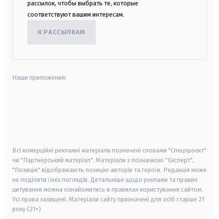
рассылок, чтобы выбрать те, которые
соответствуют вашим интересам.
К РАССЫЛКАМ
Наши приложения:
android
apple
smart tv
samsung smart tv
Всі комерційні рекламні матеріали позначені словами "Спецпроєкт"
чи "Партнерський матеріал". Матеріали з позначкою "Експерт",
"Позиція" відображають позицію авторів та героїв. Редакція може
не поділяти їхніх поглядів. Детальніше щодо реклами та правил
цитування можна ознайомитись в правилах користування сайтом.
Усі права захищені.
Матеріали сайту призначені для осіб старше
21
року (21+)