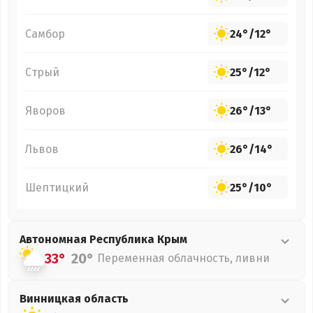
Самбор
24°
/
12°
Стрый
25°
/
12°
Яворов
26°
/
13°
Львов
26°
/
14°
Шептицкий
25°
/
10°
Автономная Республика Крым
33°
20°
Переменная облачность, ливни
Винницкая
область