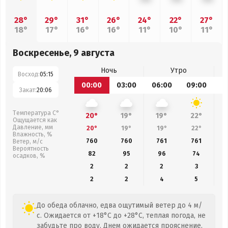
28°
29°
31°
26°
24°
22°
27°
18°
17°
16°
16°
11°
10°
11°
Воскресенье, 9 августа
Ночь
Утро
Восход:
05:15
00:00
03:00
06:00
09:00
1
Закат:
20:06
Температура С°
20°
19°
19°
22°
Ощущается как
Давление, мм
20°
19°
19°
22°
Влажность, %
760
760
761
761
Ветер, м/с
Вероятность
82
95
96
74
осадков, %
2
2
2
3
2
2
4
5
До обеда облачно, едва ощутимый ветер до 4 м/
с. Ожидается от +18°C до +28°C, теплая погода, не
забудьте про воду. Днем ожидается прояснение.