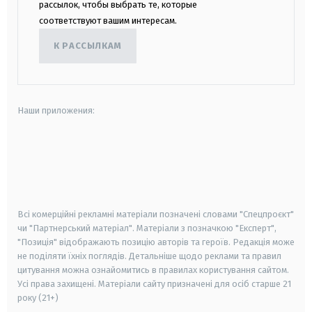
рассылок, чтобы выбрать те, которые
соответствуют вашим интересам.
К РАССЫЛКАМ
Наши приложения:
android
apple
smart tv
samsung smart tv
Всі комерційні рекламні матеріали позначені словами "Спецпроєкт"
чи "Партнерський матеріал". Матеріали з позначкою "Експерт",
"Позиція" відображають позицію авторів та героїв. Редакція може
не поділяти їхніх поглядів. Детальніше щодо реклами та правил
цитування можна ознайомитись в правилах користування сайтом.
Усі права захищені.
Матеріали сайту призначені для осіб старше
21
року (21+)