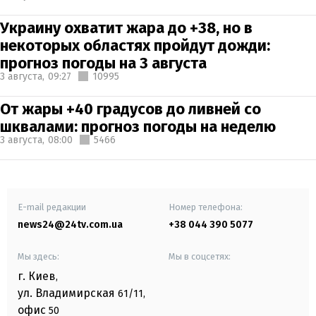
Украину охватит жара до +38, но в
некоторых областях пройдут дожди:
прогноз погоды на 3 августа
3 августа,
09:27
10995
От жары +40 градусов до ливней со
шквалами: прогноз погоды на неделю
3 августа,
08:00
5466
E-mail редакции
Номер телефона:
news24@24tv.com.ua
+38 044 390 5077
Мы здесь:
Мы в соцсетях:
г. Киев
,
ул. Владимирская
61/11,
офис
50