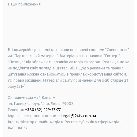
Наши приложения:
android
apple
smart tv
samsung smart tv
Всі комерційні рекламні матеріали позначені словами "Спецпроєкт"
чи "Партнерський матеріал". Матеріали з позначкою "Експерт",
"Позиція" відображають позицію авторів та героїв. Редакція може
не поділяти їхніх поглядів. Детальніше щодо реклами та правил
цитування можна ознайомитись в правилах користування сайтом.
Усі права захищені.
Матеріали сайту призначені для осіб старше
21
року (21+)
Онлайн-медіа «24 Канал»
пл. Галицька, буд. 15, м. Львів, 79008
Телефон
+380 (32) 229-77-77
Адреса електронної пошти —
legal@24tv.com.ua
Ідентифікатор онлайн-медіа в Реєстрі суб'єктів у сфері медіа —
R40-06057