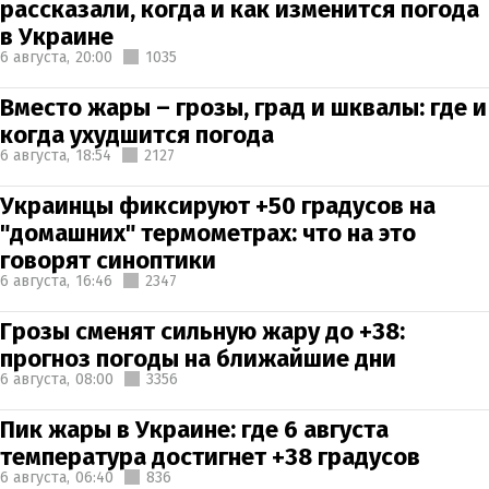
рассказали, когда и как изменится погода
в Украине
6 августа,
20:00
1035
Вместо жары – грозы, град и шквалы: где и
когда ухудшится погода
6 августа,
18:54
2127
Украинцы фиксируют +50 градусов на
"домашних" термометрах: что на это
говорят синоптики
6 августа,
16:46
2347
Грозы сменят сильную жару до +38:
прогноз погоды на ближайшие дни
6 августа,
08:00
3356
Пик жары в Украине: где 6 августа
температура достигнет +38 градусов
6 августа,
06:40
836