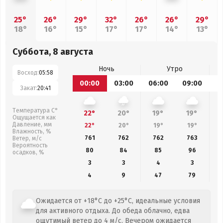
25°
26°
29°
32°
26°
26°
29°
18°
16°
15°
17°
17°
14°
13°
Суббота, 8 августа
Ночь
Утро
Восход:
05:58
00:00
03:00
06:00
09:00
1
Закат:
20:41
Температура С°
22°
20°
19°
19°
Ощущается как
Давление, мм
22°
20°
19°
19°
Влажность, %
761
762
762
763
Ветер, м/с
Вероятность
80
84
85
96
осадков, %
3
3
4
3
4
9
47
79
Ожидается от +18°C до +25°C, идеальные условия
для активного отдыха. До обеда облачно, едва
ощутимый ветер до 4 м/с. Вечером ожидается