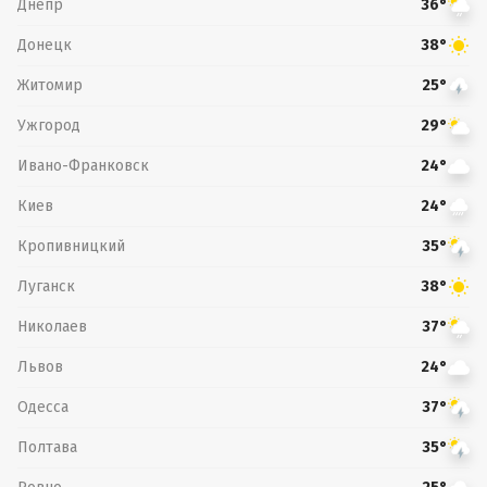
Днепр
36°
Донецк
38°
Житомир
25°
Ужгород
29°
Ивано-Франковск
24°
Киев
24°
Кропивницкий
35°
Луганск
38°
Николаев
37°
Львов
24°
Одесса
37°
Полтава
35°