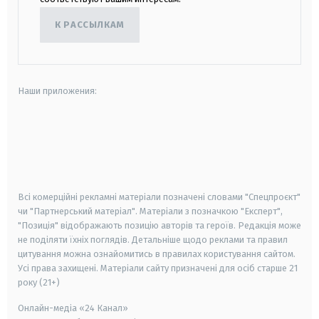
К РАССЫЛКАМ
Наши приложения:
android
apple
smart tv
samsung smart tv
Всі комерційні рекламні матеріали позначені словами "Спецпроєкт"
чи "Партнерський матеріал". Матеріали з позначкою "Експерт",
"Позиція" відображають позицію авторів та героїв. Редакція може
не поділяти їхніх поглядів. Детальніше щодо реклами та правил
цитування можна ознайомитись в правилах користування сайтом.
Усі права захищені.
Матеріали сайту призначені для осіб старше
21
року (21+)
Онлайн-медіа «24 Канал»