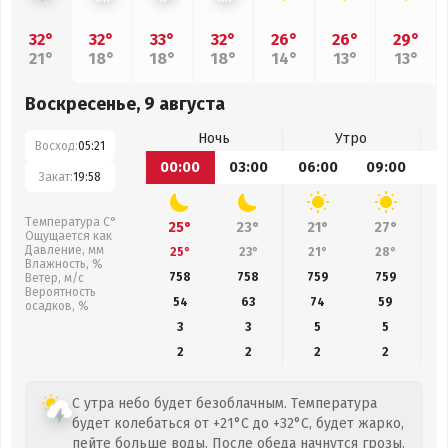
32°
32°
33°
32°
26°
26°
29°
21°
18°
18°
18°
14°
13°
13°
Воскресенье, 9 августа
Ночь
Утро
Восход:
05:21
00:00
03:00
06:00
09:00
1
Закат:
19:58
Температура С°
25°
23°
21°
27°
Ощущается как
Давление, мм
25°
23°
21°
28°
Влажность, %
758
758
759
759
Ветер, м/с
Вероятность
54
63
74
59
осадков, %
3
3
5
5
2
2
2
2
С утра небо будет безоблачным. Температура
будет колебаться от +21°C до +32°C, будет жарко,
пейте больше воды. После обеда начнутся грозы.