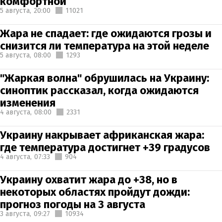
комфортной
5 августа,
20:00
11021
Жара не спадает: где ожидаются грозы и
снизится ли температура на этой неделе
5 августа,
08:00
1293
"Жаркая волна" обрушилась на Украину:
синоптик рассказал, когда ожидаются
изменения
4 августа,
08:00
2331
Украину накрывает африканская жара:
где температура достигнет +39 градусов
4 августа,
07:33
904
Украину охватит жара до +38, но в
некоторых областях пройдут дожди:
прогноз погоды на 3 августа
3 августа,
09:27
10934