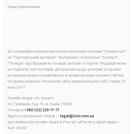
Наши приложения:
android
apple
smart tv
samsung smart tv
Всі комерційні рекламні матеріали позначені словами "Спецпроєкт"
чи "Партнерський матеріал". Матеріали з позначкою "Експерт",
"Позиція" відображають позицію авторів та героїв. Редакція може
не поділяти їхніх поглядів. Детальніше щодо реклами та правил
цитування можна ознайомитись в правилах користування сайтом.
Усі права захищені.
Матеріали сайту призначені для осіб старше
21
року (21+)
Онлайн-медіа «24 Канал»
пл. Галицька, буд. 15, м. Львів, 79008
Телефон
+380 (32) 229-77-77
Адреса електронної пошти —
legal@24tv.com.ua
Ідентифікатор онлайн-медіа в Реєстрі суб'єктів у сфері медіа —
R40-06057