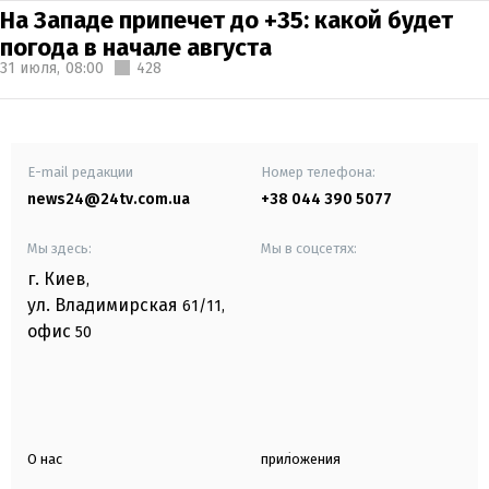
На Западе припечет до +35: какой будет
погода в начале августа
31 июля,
08:00
428
E-mail редакции
Номер телефона:
news24@24tv.com.ua
+38 044 390 5077
Мы здесь:
Мы в соцсетях:
г. Киев
,
ул. Владимирская
61/11,
офис
50
О нас
приложения