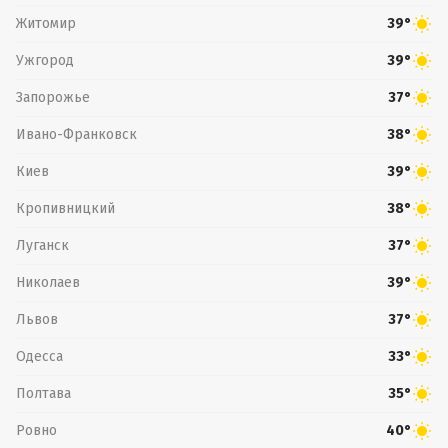
Житомир
39°
Ужгород
39°
Запорожье
37°
Ивано-Франковск
38°
Киев
39°
Кропивницкий
38°
Луганск
37°
Николаев
39°
Львов
37°
Одесса
33°
Полтава
35°
Ровно
40°