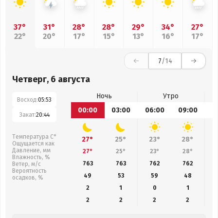
37°
31°
28°
28°
29°
34°
27°
22°
20°
17°
15°
13°
16°
17°
7
/14
Четверг, 6 августа
Ночь
Утро
Восход:
05:53
00:00
03:00
06:00
09:00
1
Закат:
20:44
Температура С°
27°
25°
23°
28°
Ощущается как
Давление, мм
27°
25°
23°
28°
Влажность, %
763
763
762
762
Ветер, м/с
Вероятность
49
53
59
48
осадков, %
2
1
0
1
2
2
2
2