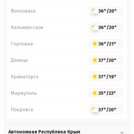
Волноваха
36°
/
20°
Кальмиусское
36°
/
20°
Горловка
36°
/
21°
Донецк
37°
/
20°
Краматорск
37°
/
19°
Мариуполь
35°
/
23°
Покровск
37°
/
20°
Автономная Республика Крым