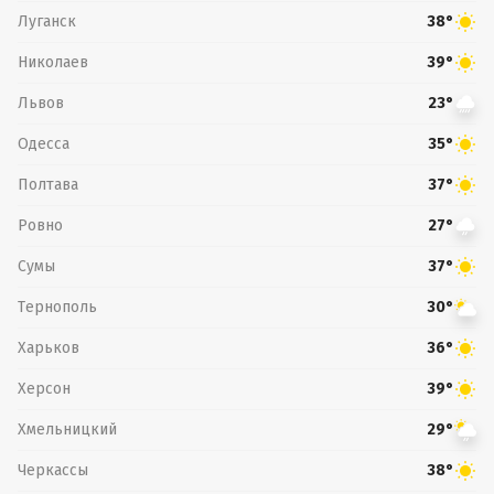
Луганск
38°
Николаев
39°
Львов
23°
Одесса
35°
Полтава
37°
Ровно
27°
Сумы
37°
Тернополь
30°
Харьков
36°
Херсон
39°
Хмельницкий
29°
Черкассы
38°