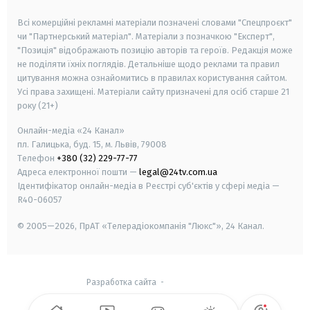
smart tv
samsung smart tv
Всі комерційні рекламні матеріали позначені словами "Спецпроєкт"
чи "Партнерський матеріал". Матеріали з позначкою "Експерт",
"Позиція" відображають позицію авторів та героїв. Редакція може
не поділяти їхніх поглядів. Детальніше щодо реклами та правил
цитування можна ознайомитись в правилах користування сайтом.
Усі права захищені.
Матеріали сайту призначені для осіб старше
21
року (21+)
Онлайн-медіа «24 Канал»
пл. Галицька, буд. 15, м. Львів, 79008
Телефон
+380 (32) 229-77-77
Адреса електронної пошти —
legal@24tv.com.ua
Ідентифікатор онлайн-медіа в Реєстрі суб'єктів у сфері медіа —
R40-06057
© 2005—2026,
ПрАТ «Телерадіокомпанія "Люкс"», 24 Канал.
Разработка сайта
-