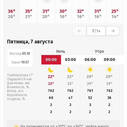
36°
35°
31°
30°
32°
31°
25°
20°
21°
20°
16°
16°
16°
14°
7
/14
Пятница, 7 августа
Ночь
Утро
Восход:
05:10
00:00
03:00
06:00
09:00
1
Закат:
19:57
Температура С°
22°
22°
20°
29°
Ощущается как
Давление, мм
22°
22°
20°
29°
Влажность, %
762
762
761
762
Ветер, м/с
Вероятность
60
47
52
36
осадков, %
2
2
3
2
2
2
2
2
На термометре от +20°C до +36°C, пейте много