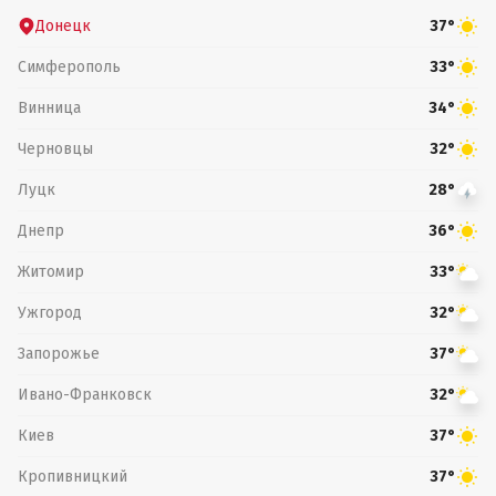
Донецк
37°
Симферополь
33°
Винница
34°
Черновцы
32°
Луцк
28°
Днепр
36°
Житомир
33°
Ужгород
32°
Запорожье
37°
Ивано-Франковск
32°
Киев
37°
Кропивницкий
37°