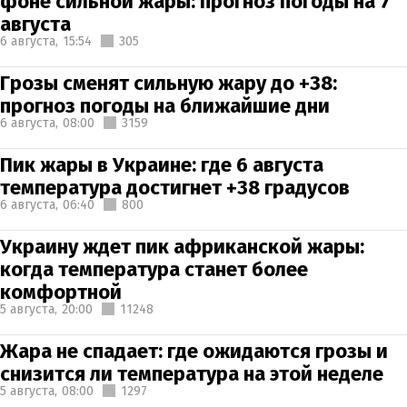
фоне сильной жары: прогноз погоды на 7
августа
6 августа,
15:54
305
Грозы сменят сильную жару до +38:
прогноз погоды на ближайшие дни
6 августа,
08:00
3159
Пик жары в Украине: где 6 августа
температура достигнет +38 градусов
6 августа,
06:40
800
Украину ждет пик африканской жары:
когда температура станет более
комфортной
5 августа,
20:00
11248
Жара не спадает: где ожидаются грозы и
снизится ли температура на этой неделе
5 августа,
08:00
1297