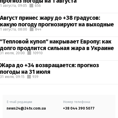
прогноз погоды на 1 августа
1 августа,
09:05
656
Август принес жару до +38 градусов:
какую погоду прогнозируют на выходные
1 августа,
08:00
844
"Тепловой купол" накрывает Европу: как
долго продлится сильная жара в Украине
31 июля,
20:00
10910
Жара до +34 возвращается: прогноз
погоды на 31 июля
31 июля,
09:15
939
E-mail редакции
Номер телефона:
news24@24tv.com.ua
+38 044 390 5077