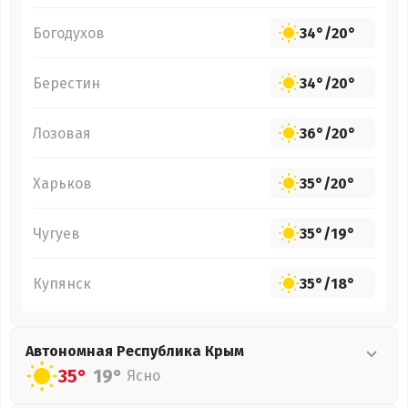
Богодухов
34°
/
20°
Берестин
34°
/
20°
Лозовая
36°
/
20°
Харьков
35°
/
20°
Чугуев
35°
/
19°
Купянск
35°
/
18°
Автономная Республика Крым
35°
19°
Ясно