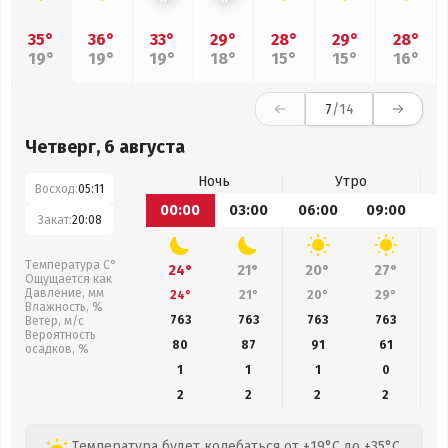
35°
36°
33°
29°
28°
29°
28°
19°
19°
19°
18°
15°
15°
16°
7
/14
Четверг, 6 августа
Ночь
Утро
Восход:
05:11
00:00
03:00
06:00
09:00
1
Закат:
20:08
Температура С°
24°
21°
20°
27°
Ощущается как
Давление, мм
24°
21°
20°
29°
Влажность, %
763
763
763
763
Ветер, м/с
Вероятность
80
87
91
61
осадков, %
1
1
1
0
2
2
2
2
Температура будет колебаться от +19°C до +35°C,