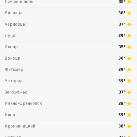
Симферополь
35°
Винница
38°
Черновцы
37°
Луцк
39°
Днепр
35°
Донецк
36°
Житомир
39°
Ужгород
39°
Запорожье
37°
Ивано-Франковск
38°
Киев
39°
Кропивницкий
38°