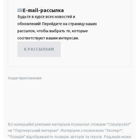
E-mail-рассылка
Будьте в курсе всех новостей и
обновлений! Перейдите на страницу наших
рассылок, чтобы выбрать те, которые
соответствуют вашим интересам.
К РАССЫЛКАМ
Наши приложения:
android
apple
smart tv
samsung smart tv
Всі комерційні рекламні матеріали позначені словами "Спецпроєкт"
чи "Партнерський матеріал". Матеріали з позначкою "Експерт",
"Позиція" відображають позицію авторів та героїв. Редакція може