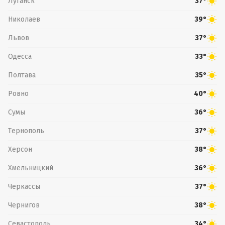
Луганск
37°
Николаев
39°
Львов
37°
Одесса
33°
Полтава
35°
Ровно
40°
Сумы
36°
Тернополь
37°
Херсон
38°
Хмельницкий
36°
Черкассы
37°
Чернигов
38°
Севастополь
34°