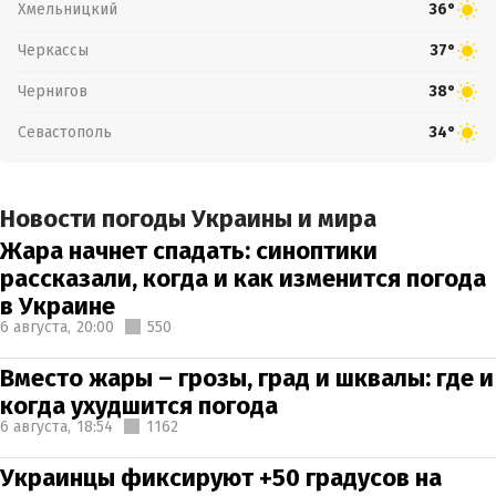
Хмельницкий
36°
Черкассы
37°
Чернигов
38°
Севастополь
34°
Новости погоды Украины и мира
Жара начнет спадать: синоптики
рассказали, когда и как изменится погода
в Украине
6 августа,
20:00
550
Вместо жары – грозы, град и шквалы: где и
когда ухудшится погода
6 августа,
18:54
1162
Украинцы фиксируют +50 градусов на