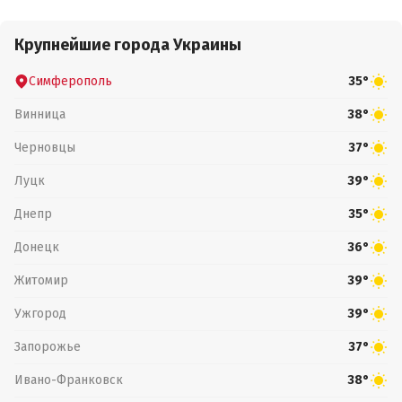
Крупнейшие города Украины
Симферополь
35°
Винница
38°
Черновцы
37°
Луцк
39°
Днепр
35°
Донецк
36°
Житомир
39°
Ужгород
39°
Запорожье
37°
Ивано-Франковск
38°