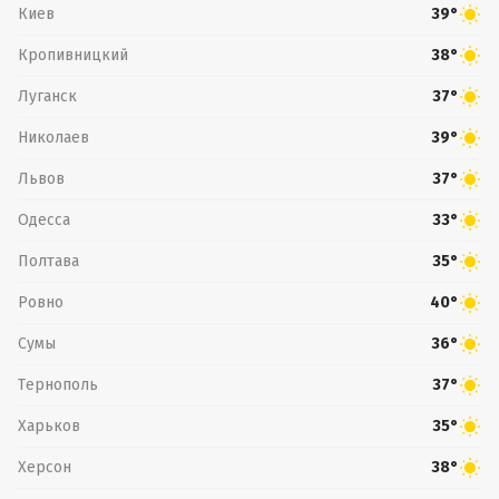
Киев
39°
Кропивницкий
38°
Луганск
37°
Николаев
39°
Львов
37°
Одесса
33°
Полтава
35°
Ровно
40°
Сумы
36°
Тернополь
37°
Харьков
35°
Херсон
38°