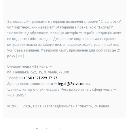
smart tv
samsung smart tv
Всі комерційні рекламні матеріали позначені словами "Спецпроєкт"
чи "Партнерський матеріал". Матеріали з позначкою "Експерт",
"Позиція" відображають позицію авторів та героїв. Редакція може
не поділяти їхніх поглядів. Детальніше щодо реклами та правил
цитування можна ознайомитись в правилах користування сайтом.
Усі права захищені.
Матеріали сайту призначені для осіб старше
21
року (21+)
Онлайн-медіа «24 Канал»
пл. Галицька, буд. 15, м. Львів, 79008
Телефон
+380 (32) 229-77-77
Адреса електронної пошти —
legal@24tv.com.ua
Ідентифікатор онлайн-медіа в Реєстрі суб'єктів у сфері медіа —
R40-06057
© 2005—2026,
ПрАТ «Телерадіокомпанія "Люкс"», 24 Канал.