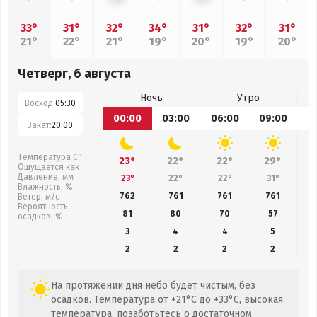
33°
31°
32°
34°
31°
32°
31°
21°
22°
21°
19°
20°
19°
20°
Четверг, 6 августа
Ночь
Утро
Восход:
05:30
00:00
03:00
06:00
09:00
1
Закат:
20:00
Температура С°
23°
22°
22°
29°
Ощущается как
Давление, мм
23°
22°
22°
31°
Влажность, %
762
761
761
761
Ветер, м/с
Вероятность
81
80
70
57
осадков, %
3
4
4
5
2
2
2
2
На протяжении дня небо будет чистым, без
осадков. Температура от +21°C до +33°C, высокая
температура, позаботьтесь о достаточном