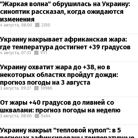
"Жаркая волна" обрушилась на Украину:
синоптик рассказал, когда ожидаются
изменения
4 августа,
08:00
2350
Украину накрывает африканская жара:
где температура достигнет +39 градусов
4 августа,
07:33
911
Украину охватит жара до +38, но в
некоторых областях пройдут дожди:
прогноз погоды на 3 августа
3 августа,
09:27
10986
От жары +40 градусов до ливней со
шквалами: прогноз погоды на неделю
3 августа,
08:00
5464
Украину накрыл "тепловой купол": в 5
регионах зафиксированы температурные