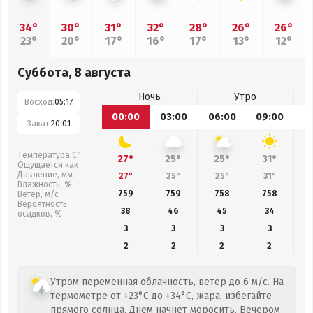
34°
30°
31°
32°
28°
26°
26°
23°
20°
17°
16°
17°
13°
12°
Суббота, 8 августа
Ночь
Утро
Восход:
05:17
00:00
03:00
06:00
09:00
1
Закат:
20:01
Температура С°
27°
25°
25°
31°
Ощущается как
Давление, мм
27°
25°
25°
31°
Влажность, %
759
759
758
758
Ветер, м/с
Вероятность
38
46
45
34
осадков, %
3
3
3
3
2
2
2
2
Утром переменная облачность, ветер до 6 м/с. На
термометре от +23°C до +34°C, жара, избегайте
прямого солнца. Днем начнет моросить. Вечером