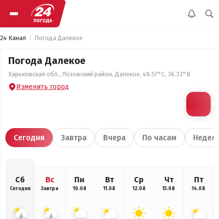
24 Канал
Погода Далекое
Погода Далекое
Харьковская обл., Лозовский район, Далекое, 48.57°С, 36.33°В
Изменить город
Сегодня
Завтра
Вчера
По часам
Недел
Сб
Вс
Пн
Вт
Ср
Чт
Пт
Сегодня
Завтра
10.08
11.08
12.08
13.08
14.08