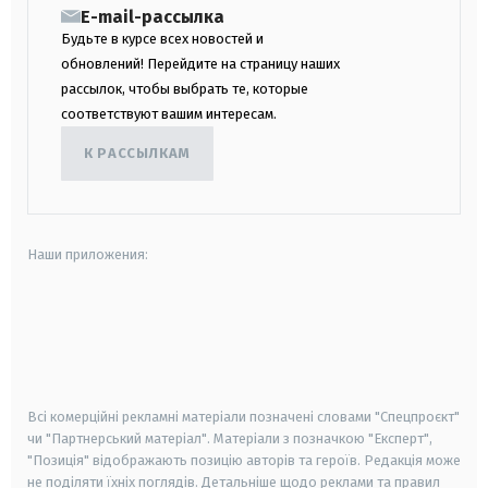
E-mail-рассылка
Будьте в курсе всех новостей и
обновлений! Перейдите на страницу наших
рассылок, чтобы выбрать те, которые
соответствуют вашим интересам.
К РАССЫЛКАМ
Наши приложения:
android
apple
smart tv
samsung smart tv
Всі комерційні рекламні матеріали позначені словами "Спецпроєкт"
чи "Партнерський матеріал". Матеріали з позначкою "Експерт",
"Позиція" відображають позицію авторів та героїв. Редакція може
не поділяти їхніх поглядів. Детальніше щодо реклами та правил