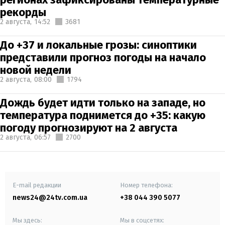
рекорды
2 августа,
14:52
3681
До +37 и локальные грозы: синоптики
представили прогноз погоды на начало
новой недели
2 августа,
08:00
1794
Дождь будет идти только на западе, но
температура поднимется до +35: какую
погоду прогнозируют на 2 августа
2 августа,
06:57
2700
E-mail редакции
Номер телефона:
news24@24tv.com.ua
+38 044 390 5077
Мы здесь:
Мы в соцсетях: