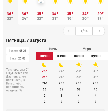
36°
36°
35°
34°
35°
34°
29°
22°
24°
23°
21°
19°
20°
17°
7
/14
Пятница, 7 августа
Ночь
Утро
Восход:
05:26
00:00
03:00
06:00
09:00
1
Закат:
20:03
Температура С°
25°
24°
23°
31°
Ощущается как
Давление, мм
25°
24°
23°
31°
Влажность, %
761
760
760
760
Ветер, м/с
Вероятность
56
54
53
40
осадков, %
2
3
4
4
2
2
2
2