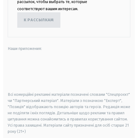
рассылок, чтобы выбрать те, которые
соответствуют вашим интересам.
К РАССЫЛКАМ
Наши приложения:
android
apple
smart tv
samsung smart tv
Всі комерційні рекламні матеріали позначені словами "Спецпроєкт"
чи "Партнерський матеріал". Матеріали з позначкою "Експерт",
"Позиція" відображають позицію авторів та героїв. Редакція може
не поділяти їхніх поглядів. Детальніше щодо реклами та правил
цитування можна ознайомитись в правилах користування сайтом.
Усі права захищені.
Матеріали сайту призначені для осіб старше
21
року (21+)