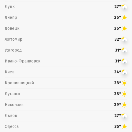
Луцк
27°
Днепр
36°
Донецк
36°
Житомир
32°
Ужгород
31°
Ивано-Франковск
31°
Киев
34°
Кропивницкий
38°
Луганск
38°
Николаев
39°
Львов
27°
Одесса
35°