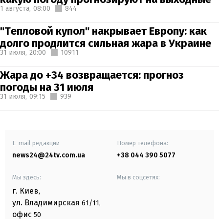
1 августа,
08:00
844
"Тепловой купол" накрывает Европу: как
долго продлится сильная жара в Украине
31 июля,
20:00
10911
Жара до +34 возвращается: прогноз
погоды на 31 июля
31 июля,
09:15
939
E-mail редакции
Номер телефона:
news24@24tv.com.ua
+38 044 390 5077
Мы здесь:
Мы в соцсетях:
г. Киев
,
ул. Владимирская
61/11,
офис
50