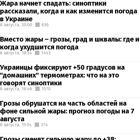
Жара начнет спадать: синоптики
рассказали, когда и как изменится погода
в Украине
6 августа,
20:00
636
Вместо жары – грозы, град и шквалы: где и
когда ухудшится погода
6 августа,
18:54
1443
Украинцы фиксируют +50 градусов на
"домашних" термометрах: что на это
говорят синоптики
6 августа,
16:46
1570
Грозы обрушатся на часть областей на
фоне сильной жары: прогноз погоды на 7
августа
6 августа,
15:54
374
Грозы сменят сильную жару до +38: