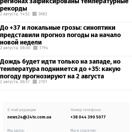
регионах зафиксированы температурные
рекорды
2 августа,
14:52
3682
До +37 и локальные грозы: синоптики
представили прогноз погоды на начало
новой недели
2 августа,
08:00
1794
Дождь будет идти только на западе, но
температура поднимется до +35: какую
погоду прогнозируют на 2 августа
2 августа,
06:57
2701
E-mail редакции
Номер телефона:
news24@24tv.com.ua
+38 044 390 5077
Мы здесь:
Мы в соцсетях: