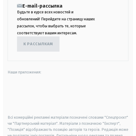
E-mail-рассылка
Будьте в курсе всех новостей и
обновлений! Перейдите на страницу наших
рассылок, чтобы выбрать те, которые
соответствуют вашим интересам.
К РАССЫЛКАМ
Наши приложения:
android
apple
smart tv
samsung smart tv
Всі комерційні рекламні матеріали позначені словами "Спецпроєкт"
чи "Партнерський матеріал". Матеріали з позначкою "Експерт",
"Позиція" відображають позицію авторів та героїв. Редакція може
не поділяти їхніх поглядів. Детальніше щодо реклами та правил