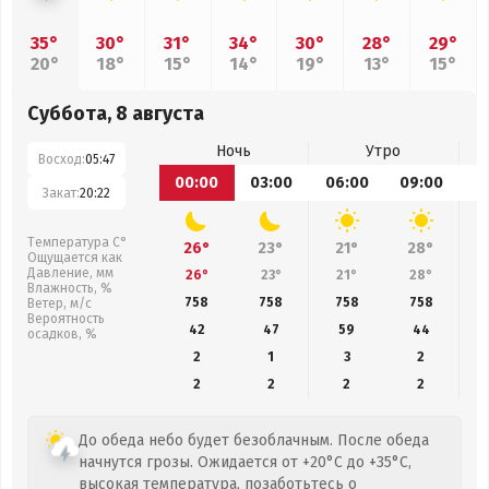
35°
30°
31°
34°
30°
28°
29°
20°
18°
15°
14°
19°
13°
15°
Суббота, 8 августа
Ночь
Утро
Восход:
05:47
00:00
03:00
06:00
09:00
1
Закат:
20:22
Температура С°
26°
23°
21°
28°
Ощущается как
Давление, мм
26°
23°
21°
28°
Влажность, %
758
758
758
758
Ветер, м/с
Вероятность
42
47
59
44
осадков, %
2
1
3
2
2
2
2
2
До обеда небо будет безоблачным. После обеда
начнутся грозы. Ожидается от +20°C до +35°C,
высокая температура, позаботьтесь о