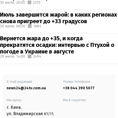
30 июля,
20:00
2315
Июль завершится жарой: в каких регионах
снова пригреет до +33 градусов
30 июля,
08:00
1884
Вернется жара до +35, и когда
прекратятся осадки: интервью с Птухой о
погоде в Украине в августе
29 июля,
14:00
2494
E-mail редакции
Номер телефона:
news24@24tv.com.ua
+38 044 390 5077
Мы здесь:
Мы в соцсетях:
г. Киев
,
ул. Владимирская
61/11,