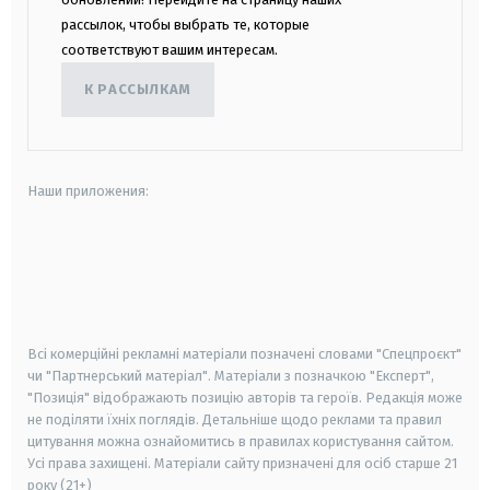
рассылок, чтобы выбрать те, которые
соответствуют вашим интересам.
К РАССЫЛКАМ
Наши приложения:
android
apple
smart tv
samsung smart tv
Всі комерційні рекламні матеріали позначені словами "Спецпроєкт"
чи "Партнерський матеріал". Матеріали з позначкою "Експерт",
"Позиція" відображають позицію авторів та героїв. Редакція може
не поділяти їхніх поглядів. Детальніше щодо реклами та правил
цитування можна ознайомитись в правилах користування сайтом.
Усі права захищені.
Матеріали сайту призначені для осіб старше
21
року (21+)