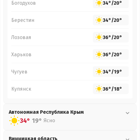
Богодухов
34°
/
20°
Берестин
34°
/
20°
Лозовая
36°
/
20°
Харьков
36°
/
20°
Чугуев
34°
/
19°
Купянск
36°
/
18°
Автономная Республика Крым
34°
19°
Ясно
Винницкая
область