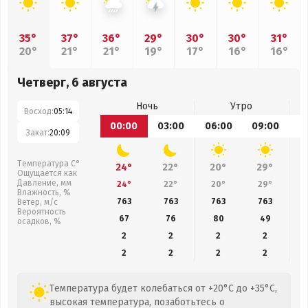
35°
37°
36°
29°
30°
30°
31°
20°
21°
21°
19°
17°
16°
16°
Четверг, 6 августа
Ночь
Утро
Восход:
05:14
00:00
03:00
06:00
09:00
1
Закат:
20:09
Температура С°
24°
22°
20°
29°
Ощущается как
Давление, мм
24°
22°
20°
29°
Влажность, %
763
763
763
763
Ветер, м/с
Вероятность
67
76
80
49
осадков, %
2
2
2
2
2
2
2
2
Температура будет колебаться от +20°C до +35°C,
высокая температура, позаботьтесь о