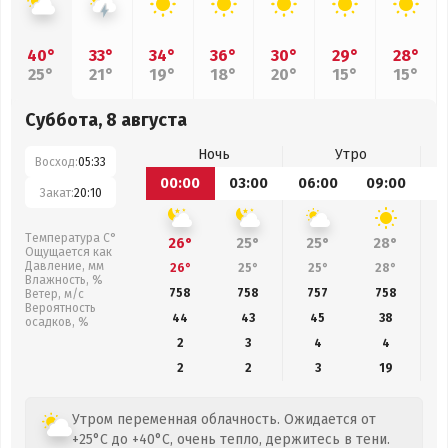
40°
33°
34°
36°
30°
29°
28°
25°
21°
19°
18°
20°
15°
15°
Суббота, 8 августа
Ночь
Утро
Восход:
05:33
00:00
03:00
06:00
09:00
1
Закат:
20:10
Температура С°
26°
25°
25°
28°
Ощущается как
Давление, мм
26°
25°
25°
28°
Влажность, %
758
758
757
758
Ветер, м/с
Вероятность
44
43
45
38
осадков, %
2
3
4
4
2
2
3
19
Утром переменная облачность. Ожидается от
+25°C до +40°C, очень тепло, держитесь в тени.