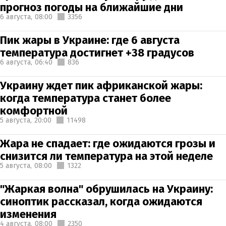
прогноз погоды на ближайшие дни
6 августа,
08:00
3356
Пик жары в Украине: где 6 августа
температура достигнет +38 градусов
6 августа,
06:40
836
Украину ждет пик африканской жары:
когда температура станет более
комфортной
5 августа,
20:00
11498
Жара не спадает: где ожидаются грозы и
снизится ли температура на этой неделе
5 августа,
08:00
1322
"Жаркая волна" обрушилась на Украину:
синоптик рассказал, когда ожидаются
изменения
4 августа,
08:00
2350