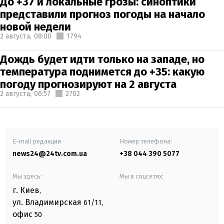
До +37 и локальные грозы: синоптики
представили прогноз погоды на начало
новой недели
2 августа,
08:00
1794
Дождь будет идти только на западе, но
температура поднимется до +35: какую
погоду прогнозируют на 2 августа
2 августа,
06:57
2702
E-mail редакции
Номер телефона:
news24@24tv.com.ua
+38 044 390 5077
Мы здесь:
Мы в соцсетях:
г. Киев
,
ул. Владимирская
61/11,
офис
50