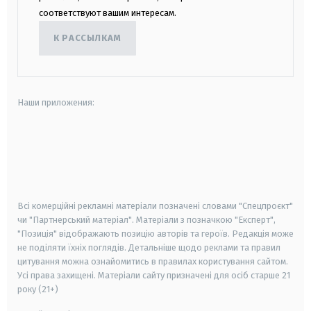
соответствуют вашим интересам.
К РАССЫЛКАМ
Наши приложения:
android
apple
smart tv
samsung smart tv
Всі комерційні рекламні матеріали позначені словами "Спецпроєкт"
чи "Партнерський матеріал". Матеріали з позначкою "Експерт",
"Позиція" відображають позицію авторів та героїв. Редакція може
не поділяти їхніх поглядів. Детальніше щодо реклами та правил
цитування можна ознайомитись в правилах користування сайтом.
Усі права захищені.
Матеріали сайту призначені для осіб старше
21
року (21+)