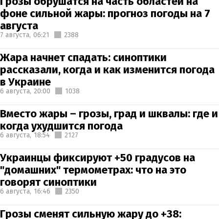
Грозы обрушатся на часть областей на
фоне сильной жары: прогноз погоды на 7
августа
7 августа,
06:21
2388
Жара начнет спадать: синоптики
рассказали, когда и как изменится погода
в Украине
6 августа,
20:00
1038
Вместо жары – грозы, град и шквалы: где и
когда ухудшится погода
6 августа,
18:54
2127
Украинцы фиксируют +50 градусов на
"домашних" термометрах: что на это
говорят синоптики
6 августа,
16:46
2350
Грозы сменят сильную жару до +38: