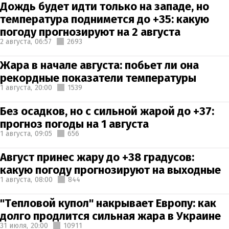
Дождь будет идти только на западе, но
температура поднимется до +35: какую
погоду прогнозируют на 2 августа
2 августа,
06:57
2693
Жара в начале августа: побьет ли она
рекордные показатели температуры
1 августа,
20:00
1539
Без осадков, но с сильной жарой до +37:
прогноз погоды на 1 августа
1 августа,
09:05
656
Август принес жару до +38 градусов:
какую погоду прогнозируют на выходные
1 августа,
08:00
844
"Тепловой купол" накрывает Европу: как
долго продлится сильная жара в Украине
31 июля,
20:00
10911