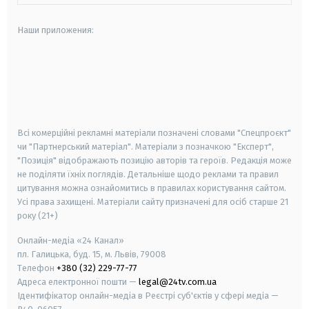
Наши приложения:
android
apple
smart tv
samsung smart tv
Всі комерційні рекламні матеріали позначені словами "Спецпроєкт"
чи "Партнерський матеріал". Матеріали з позначкою "Експерт",
"Позиція" відображають позицію авторів та героїв. Редакція може
не поділяти їхніх поглядів. Детальніше щодо реклами та правил
цитування можна ознайомитись в правилах користування сайтом.
Усі права захищені.
Матеріали сайту призначені для осіб старше
21
року (21+)
Онлайн-медіа «24 Канал»
пл. Галицька, буд. 15, м. Львів, 79008
Телефон
+380 (32) 229-77-77
Адреса електронної пошти —
legal@24tv.com.ua
Ідентифікатор онлайн-медіа в Реєстрі суб'єктів у сфері медіа —