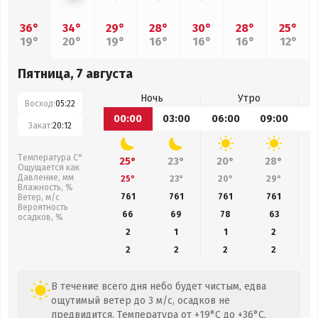
36°
34°
29°
28°
30°
28°
25°
19°
20°
19°
16°
16°
16°
12°
Пятница, 7 августа
Ночь
Утро
Восход:
05:22
00:00
03:00
06:00
09:00
1
Закат:
20:12
Температура С°
25°
23°
20°
28°
Ощущается как
Давление, мм
25°
23°
20°
29°
Влажность, %
761
761
761
761
Ветер, м/с
Вероятность
66
69
78
63
осадков, %
2
1
1
2
2
2
2
2
В течение всего дня небо будет чистым, едва
ощутимый ветер до 3 м/с, осадков не
предвидится. Температура от +19°C до +36°C,