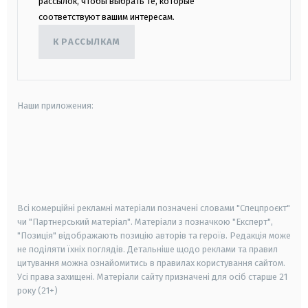
рассылок, чтобы выбрать те, которые
соответствуют вашим интересам.
К РАССЫЛКАМ
Наши приложения:
android
apple
smart tv
samsung smart tv
Всі комерційні рекламні матеріали позначені словами "Спецпроєкт"
чи "Партнерський матеріал". Матеріали з позначкою "Експерт",
"Позиція" відображають позицію авторів та героїв. Редакція може
не поділяти їхніх поглядів. Детальніше щодо реклами та правил
цитування можна ознайомитись в правилах користування сайтом.
Усі права захищені.
Матеріали сайту призначені для осіб старше
21
року (21+)