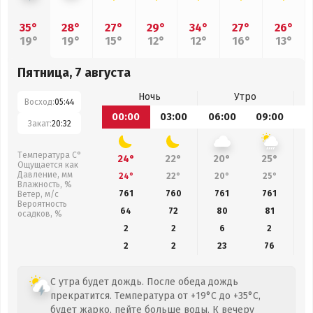
35°
28°
27°
29°
34°
27°
26°
19°
19°
15°
12°
12°
16°
13°
Пятница, 7 августа
Ночь
Утро
Восход:
05:44
00:00
03:00
06:00
09:00
1
Закат:
20:32
Температура С°
24°
22°
20°
25°
Ощущается как
Давление, мм
24°
22°
20°
25°
Влажность, %
761
760
761
761
Ветер, м/с
Вероятность
64
72
80
81
осадков, %
2
2
6
2
2
2
23
76
С утра будет дождь. После обеда дождь
прекратится. Температура от +19°C до +35°C,
будет жарко, пейте больше воды. К вечеру