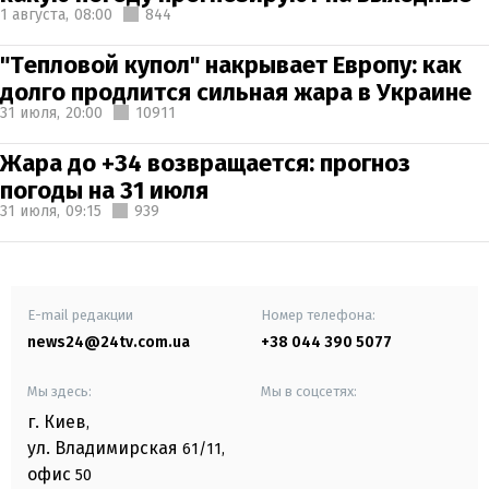
1 августа,
08:00
844
"Тепловой купол" накрывает Европу: как
долго продлится сильная жара в Украине
31 июля,
20:00
10911
Жара до +34 возвращается: прогноз
погоды на 31 июля
31 июля,
09:15
939
E-mail редакции
Номер телефона:
news24@24tv.com.ua
+38 044 390 5077
Мы здесь:
Мы в соцсетях:
г. Киев
,
ул. Владимирская
61/11,
офис
50