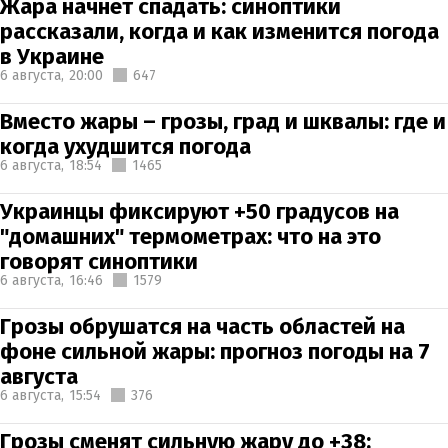
Жара начнет спадать: синоптики
рассказали, когда и как изменится погода
в Украине
6 августа,
20:00
647
Вместо жары – грозы, град и шквалы: где и
когда ухудшится погода
6 августа,
18:54
1465
Украинцы фиксируют +50 градусов на
"домашних" термометрах: что на это
говорят синоптики
6 августа,
16:46
1579
Грозы обрушатся на часть областей на
фоне сильной жары: прогноз погоды на 7
августа
6 августа,
15:54
376
Грозы сменят сильную жару до +38: