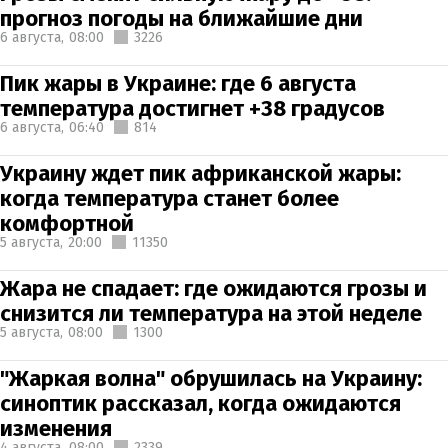
прогноз погоды на ближайшие дни
6 августа,
08:00
3226
Пик жары в Украине: где 6 августа
температура достигнет +38 градусов
6 августа,
06:40
814
Украину ждет пик африканской жары:
когда температура станет более
комфортной
5 августа,
20:00
11350
Жара не спадает: где ожидаются грозы и
снизится ли температура на этой неделе
5 августа,
08:00
1300
"Жаркая волна" обрушилась на Украину:
синоптик рассказал, когда ожидаются
изменения
4 августа,
08:00
2339