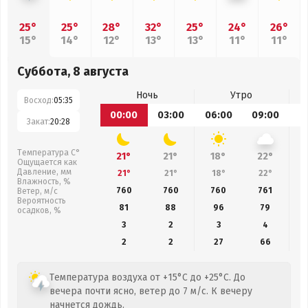
25°
25°
28°
32°
25°
24°
26°
15°
14°
12°
13°
13°
11°
11°
Суббота, 8 августа
Ночь
Утро
Восход:
05:35
00:00
03:00
06:00
09:00
1
Закат:
20:28
Температура С°
21°
21°
18°
22°
Ощущается как
Давление, мм
21°
21°
18°
22°
Влажность, %
760
760
760
761
Ветер, м/с
Вероятность
81
88
96
79
осадков, %
3
2
3
4
2
2
27
66
Температура воздуха от +15°C до +25°C. До
вечера почти ясно, ветер до 7 м/с. К вечеру
начнется дождь.