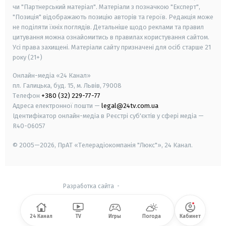
чи "Партнерський матеріал". Матеріали з позначкою "Експерт",
"Позиція" відображають позицію авторів та героїв. Редакція може
не поділяти їхніх поглядів. Детальніше щодо реклами та правил
цитування можна ознайомитись в правилах користування сайтом.
Усі права захищені.
Матеріали сайту призначені для осіб старше
21
року (21+)
Онлайн-медіа «24 Канал»
пл. Галицька, буд. 15, м. Львів, 79008
Телефон
+380 (32) 229-77-77
Адреса електронної пошти —
legal@24tv.com.ua
Ідентифікатор онлайн-медіа в Реєстрі суб'єктів у сфері медіа —
R40-06057
© 2005—2026,
ПрАТ «Телерадіокомпанія "Люкс"», 24 Канал.
Разработка сайта
-
24 Канал
TV
Игры
Погода
Кабинет