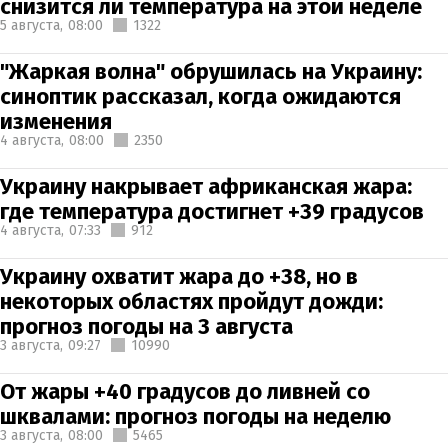
снизится ли температура на этой неделе
5 августа,
08:00
1322
"Жаркая волна" обрушилась на Украину:
синоптик рассказал, когда ожидаются
изменения
4 августа,
08:00
2350
Украину накрывает африканская жара:
где температура достигнет +39 градусов
4 августа,
07:33
912
Украину охватит жара до +38, но в
некоторых областях пройдут дожди:
прогноз погоды на 3 августа
3 августа,
09:27
10990
От жары +40 градусов до ливней со
шквалами: прогноз погоды на неделю
3 августа,
08:00
5465