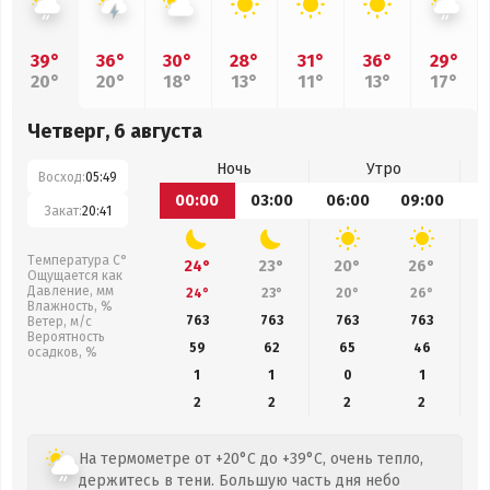
39°
36°
30°
28°
31°
36°
29°
20°
20°
18°
13°
11°
13°
17°
Четверг, 6 августа
Ночь
Утро
Восход:
05:49
00:00
03:00
06:00
09:00
1
Закат:
20:41
Температура С°
24°
23°
20°
26°
Ощущается как
Давление, мм
24°
23°
20°
26°
Влажность, %
763
763
763
763
Ветер, м/с
Вероятность
59
62
65
46
осадков, %
1
1
0
1
2
2
2
2
На термометре от +20°C до +39°C, очень тепло,
держитесь в тени. Большую часть дня небо