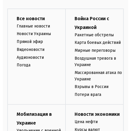
Все новости
Война России с
Главные новости
Украиной
Новости Украины
Ракетные обстрелы
Прямой эфир
Карта боевых действий
Видеоновости
Мирные переговоры
Аудионовости
Воздушная тревога в
Украине
Погода
Массированная атака по
Украине
Взрывы в России
Потери врага
Мобилизация в
Новости экономики
Цена нефти
Украине
Курсы валют
Увольнение с военной