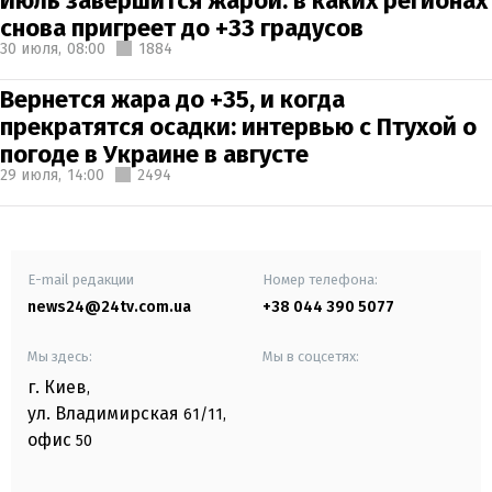
Июль завершится жарой: в каких регионах
снова пригреет до +33 градусов
30 июля,
08:00
1884
Вернется жара до +35, и когда
прекратятся осадки: интервью с Птухой о
погоде в Украине в августе
29 июля,
14:00
2494
E-mail редакции
Номер телефона:
news24@24tv.com.ua
+38 044 390 5077
Мы здесь:
Мы в соцсетях:
г. Киев
,
ул. Владимирская
61/11,
офис
50