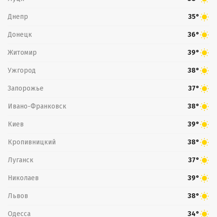
Днепр
35°
Донецк
36°
Житомир
39°
Ужгород
38°
Запорожье
37°
Ивано-Франковск
38°
Киев
39°
Кропивницкий
38°
Луганск
37°
Николаев
39°
Львов
38°
Одесса
34°