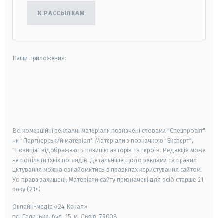
К РАССЫЛКАМ
Наши приложения:
android
apple
smart tv
samsung smart tv
Всі комерційні рекламні матеріали позначені словами "Спецпроєкт"
чи "Партнерський матеріал". Матеріали з позначкою "Експерт",
"Позиція" відображають позицію авторів та героїв. Редакція може
не поділяти їхніх поглядів. Детальніше щодо реклами та правил
цитування можна ознайомитись в правилах користування сайтом.
Усі права захищені.
Матеріали сайту призначені для осіб старше
21
року (21+)
Онлайн-медіа «24 Канал»
пл. Галицька, буд. 15, м. Львів, 79008