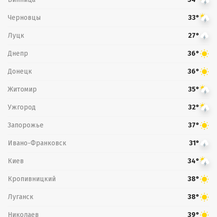
Черновцы
33°
Луцк
27°
Днепр
36°
Донецк
36°
Житомир
35°
Ужгород
32°
Запорожье
37°
Ивано-Франковск
31°
Киев
34°
Кропивницкий
38°
Луганск
38°
Николаев
39°