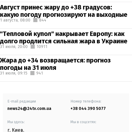
Август принес жару до +38 градусов:
какую погоду прогнозируют на выходные
1 августа,
08:00
844
"Тепловой купол" накрывает Европу: как
долго продлится сильная жара в Украине
31 июля,
20:00
10911
Жара до +34 возвращается: прогноз
погоды на 31 июля
31 июля,
09:15
941
E-mail редакции
Номер телефона:
news24@24tv.com.ua
+38 044 390 5077
Мы здесь:
Мы в соцсетях:
г. Киев
,