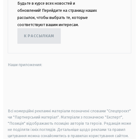
Будьте в курсе всех новостей и
обновлений! Перейдите на страницу наших
рассылок, чтобы выбрать те, которые
соответствуют вашим интересам.
К РАССЫЛКАМ
Наши приложения:
android
apple
smart tv
samsung smart tv
Всі комерційні рекламні матеріали позначені словами "Спецпроєкт"
чи "Партнерський матеріал". Матеріали з позначкою "Експерт",
"Позиція" відображають позицію авторів та героїв. Редакція може
не поділяти їхніх поглядів. Детальніше щодо реклами та правил
цитування можна ознайомитись в правилах користування сайтом.