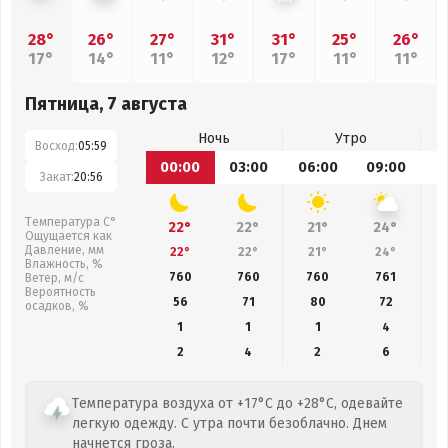
28°
26°
27°
31°
31°
25°
26°
17°
14°
11°
12°
17°
11°
11°
Пятница, 7 августа
Ночь
Утро
Восход:
05:59
00:00
03:00
06:00
09:00
1
Закат:
20:56
Температура С°
22°
22°
21°
24°
Ощущается как
Давление, мм
22°
22°
21°
24°
Влажность, %
760
760
760
761
Ветер, м/с
Вероятность
56
71
80
72
осадков, %
1
1
1
4
2
4
2
6
Температура воздуха от +17°C до +28°C, одевайте
легкую одежду. С утра почти безоблачно. Днем
начнется гроза.