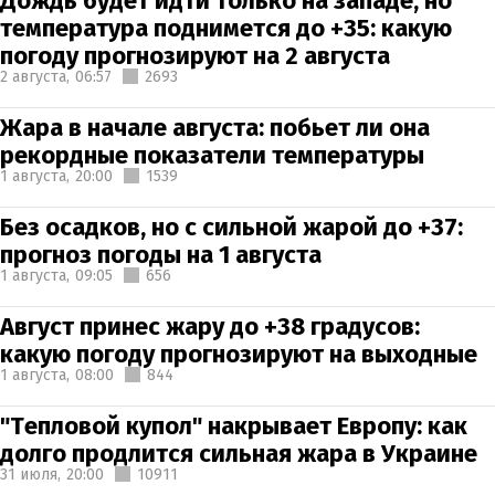
Дождь будет идти только на западе, но
температура поднимется до +35: какую
погоду прогнозируют на 2 августа
2 августа,
06:57
2693
Жара в начале августа: побьет ли она
рекордные показатели температуры
1 августа,
20:00
1539
Без осадков, но с сильной жарой до +37:
прогноз погоды на 1 августа
1 августа,
09:05
656
Август принес жару до +38 градусов:
какую погоду прогнозируют на выходные
1 августа,
08:00
844
"Тепловой купол" накрывает Европу: как
долго продлится сильная жара в Украине
31 июля,
20:00
10911