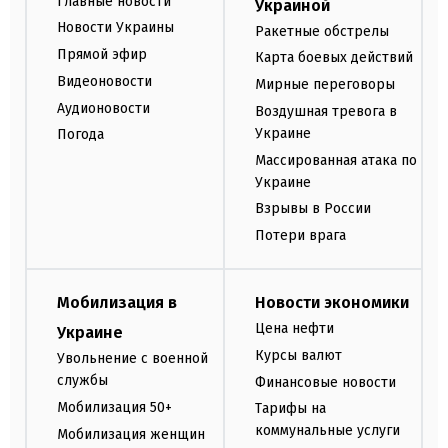
Главные новости
Украиной
Новости Украины
Ракетные обстрелы
Прямой эфир
Карта боевых действий
Видеоновости
Мирные переговоры
Аудионовости
Воздушная тревога в
Украине
Погода
Массированная атака по
Украине
Взрывы в России
Потери врага
Мобилизация в
Новости экономики
Цена нефти
Украине
Курсы валют
Увольнение с военной
службы
Финансовые новости
Мобилизация 50+
Тарифы на
коммунальные услуги
Мобилизация женщин