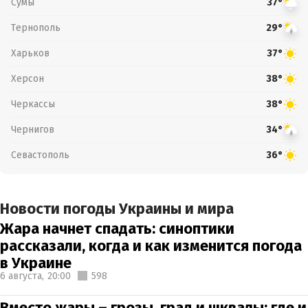
Сумы
37°
Тернополь
29°
Харьков
37°
Херсон
38°
Черкассы
38°
Чернигов
34°
Севастополь
36°
Новости погоды Украины и мира
Жара начнет спадать: синоптики
рассказали, когда и как изменится погода
в Украине
6 августа,
20:00
598
Вместо жары – грозы, град и шквалы: где и