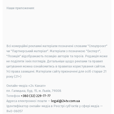
Наши приложения:
android
apple
smart tv
samsung smart tv
Всі комерційні рекламні матеріали позначені словами "Спецпроєкт"
чи "Партнерський матеріал". Матеріали з позначкою "Експерт",
"Позиція" відображають позицію авторів та героїв. Редакція може
не поділяти їхніх поглядів. Детальніше щодо реклами та правил
цитування можна ознайомитись в правилах користування сайтом.
Усі права захищені.
Матеріали сайту призначені для осіб старше
21
року (21+)
Онлайн-медіа «24 Канал»
пл. Галицька, буд. 15, м. Львів, 79008
Телефон
+380 (32) 229-77-77
Адреса електронної пошти —
legal@24tv.com.ua
Ідентифікатор онлайн-медіа в Реєстрі суб'єктів у сфері медіа —
R40-06057