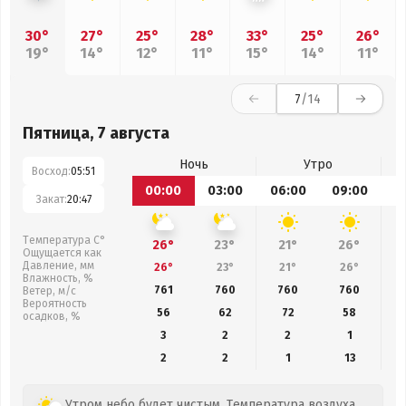
30°
27°
25°
28°
33°
25°
26°
19°
14°
12°
11°
15°
14°
11°
7
/14
Пятница, 7 августа
Ночь
Утро
Восход:
05:51
00:00
03:00
06:00
09:00
1
Закат:
20:47
Температура С°
26°
23°
21°
26°
Ощущается как
Давление, мм
26°
23°
21°
26°
Влажность, %
761
760
760
760
Ветер, м/с
Вероятность
56
62
72
58
осадков, %
3
2
2
1
2
2
1
13
Утром небо будет чистым. Температура воздуха