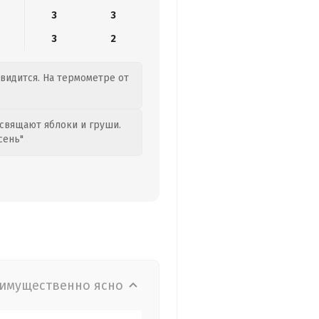
3
3
3
2
двидится. На термометре от
свящают яблоки и груши.
сень"
имущественно ясно