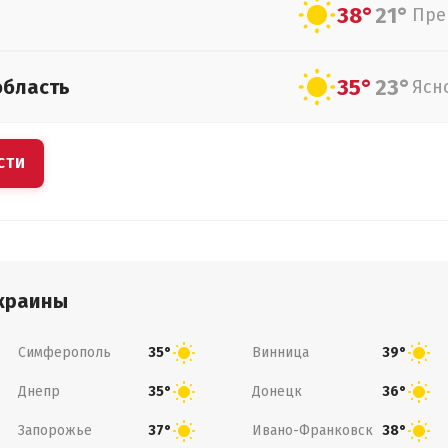
38°
21°
Пре
35°
23°
область
Ясн
СТИ
краины
Симферополь
Винница
35°
39°
Днепр
Донецк
35°
36°
Запорожье
Ивано-Франковск
37°
38°