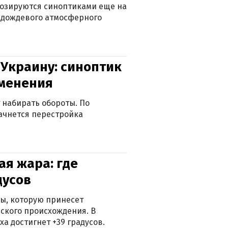
нозируются синоптиками еще на
д дождевого атмосферного
 Украину: синоптик
зменения
 набирать обороты. По
ачнется перестройка
я жара: где
дусов
ры, которую принесет
ского происхождения. В
а достигнет +39 градусов.