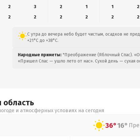
2
3
2
1
1
2
2
2
2
2
2
2
С утра до вечера небо будет чистым, осадков не пре
+21°C до +38°C.
Народные приметы:
"Преображение (Яблочный Спас). «О
«Пришел Спас — ушло лето от нас». Сухой день — сухая о
я
область
огоде и атмосферных условиях на сегодня
36°
16°
Пре