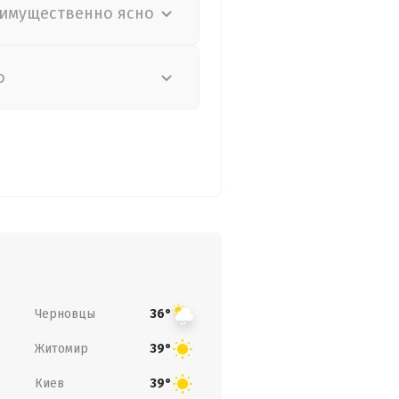
имущественно ясно
о
Черновцы
36°
Житомир
39°
Киев
39°