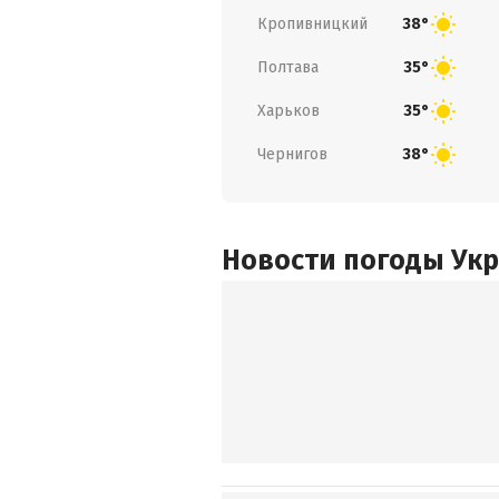
Кропивницкий
38°
Полтава
35°
Харьков
35°
Чернигов
38°
Новости погоды Ук