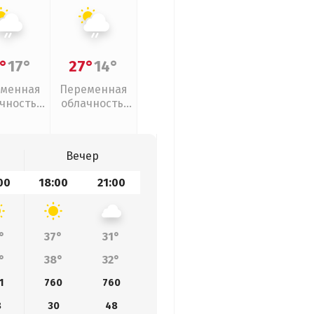
°
17°
27°
14°
менная
Переменная
чность,
облачность,
ый дождь
слабый дождь
Вечер
00
18:00
21:00
°
37°
31°
°
38°
32°
1
760
760
8
30
48