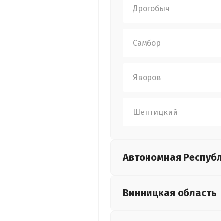
Дрогобыч
Самбор
Яворов
Шептицкий
Автономная Респуб
Винницкая
область