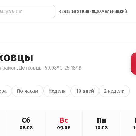
Киев
Львов
Винница
Хмельницкий
ковцы
 район, Детковцы, 50.08°С, 25.18°В
ера
По часам
Неделя
10 дней
2 недели
Сб
Вс
Пн
08.08
09.08
10.08
1