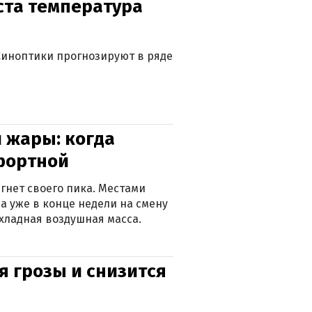
уста температура
. Синоптики прогнозируют в ряде
 жары: когда
фортной
гнет своего пика. Местами
 а уже в конце недели на смену
хладная воздушная масса.
я грозы и снизится