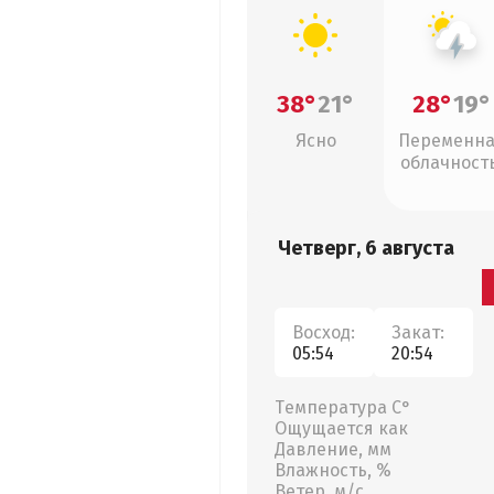
38°
21°
28°
19°
Ясно
Переменн
облачность
грозы
Четверг, 6 августа
Восход:
Закат:
05:54
20:54
Температура С°
Ощущается как
Давление, мм
Влажность, %
Ветер, м/с