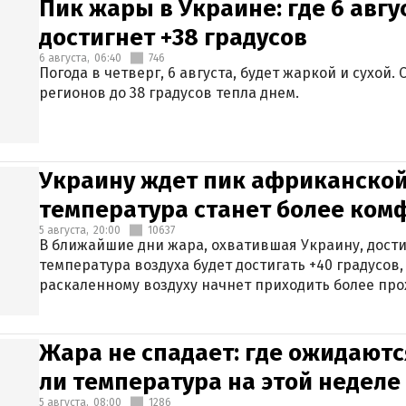
Пик жары в Украине: где 6 авг
достигнет +38 градусов
6 августа,
06:40
746
Погода в четверг, 6 августа, будет жаркой и сухой
регионов до 38 градусов тепла днем.
Украину ждет пик африканской
температура станет более ком
5 августа,
20:00
10637
В ближайшие дни жара, охватившая Украину, дости
температура воздуха будет достигать +40 градусов,
раскаленному воздуху начнет приходить более про
Жара не спадает: где ожидаютс
ли температура на этой неделе
5 августа,
08:00
1286