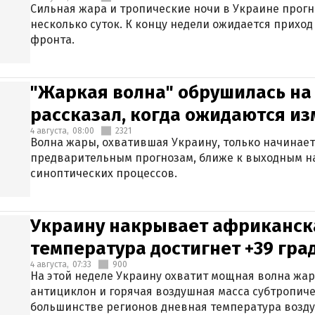
Сильная жара и тропические ночи в Украине прог
несколько суток. К концу недели ожидается прихо
фронта.
"Жаркая волна" обрушилась на
рассказал, когда ожидаются и
4 августа,
08:00
2321
Волна жары, охватившая Украину, только начинает
предварительным прогнозам, ближе к выходным н
синоптических процессов.
Украину накрывает африканска
температура достигнет +39 гра
4 августа,
07:33
900
На этой неделе Украину охватит мощная волна жа
антициклон и горячая воздушная масса субтропиче
большинстве регионов дневная температура воздух