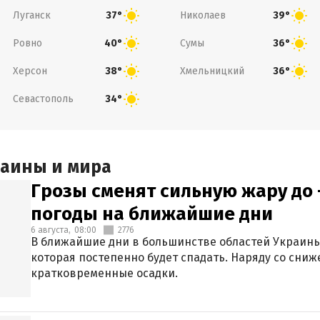
Луганск
Николаев
37°
39°
Ровно
Сумы
40°
36°
Херсон
Хмельницкий
38°
36°
Севастополь
34°
раины и мира
Грозы сменят сильную жару до 
погоды на ближайшие дни
6 августа,
08:00
2776
В ближайшие дни в большинстве областей Украины
которая постепенно будет спадать. Наряду со сн
кратковременные осадки.