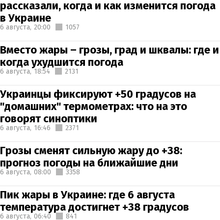
рассказали, когда и как изменится погода
в Украине
6 августа,
20:00
1057
Вместо жары – грозы, град и шквалы: где и
когда ухудшится погода
6 августа,
18:54
2131
Украинцы фиксируют +50 градусов на
"домашних" термометрах: что на это
говорят синоптики
6 августа,
16:46
2371
Грозы сменят сильную жару до +38:
прогноз погоды на ближайшие дни
6 августа,
08:00
3358
Пик жары в Украине: где 6 августа
температура достигнет +38 градусов
6 августа,
06:40
841