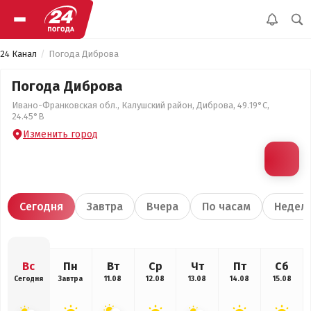
24 Канал
Погода Диброва
Погода Диброва
Ивано-Франковская обл., Калушский район, Диброва, 49.19°С,
24.45°В
Изменить город
Сегодня
Завтра
Вчера
По часам
Недел
Вс
Пн
Вт
Ср
Чт
Пт
Сб
Сегодня
Завтра
11.08
12.08
13.08
14.08
15.08