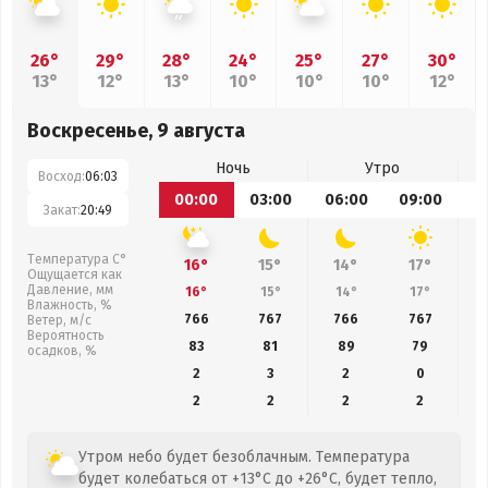
26°
29°
28°
24°
25°
27°
30°
13°
12°
13°
10°
10°
10°
12°
Воскресенье, 9 августа
Ночь
Утро
Восход:
06:03
00:00
03:00
06:00
09:00
1
Закат:
20:49
Температура С°
16°
15°
14°
17°
Ощущается как
Давление, мм
16°
15°
14°
17°
Влажность, %
766
767
766
767
Ветер, м/с
Вероятность
83
81
89
79
осадков, %
2
3
2
0
2
2
2
2
Утром небо будет безоблачным. Температура
будет колебаться от +13°C до +26°C, будет тепло,