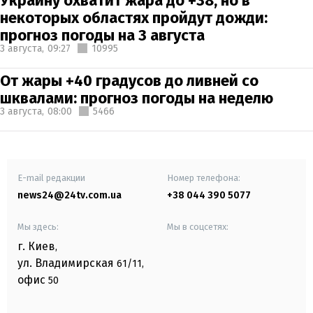
Украину охватит жара до +38, но в
некоторых областях пройдут дожди:
прогноз погоды на 3 августа
3 августа,
09:27
10995
От жары +40 градусов до ливней со
шквалами: прогноз погоды на неделю
3 августа,
08:00
5466
E-mail редакции
Номер телефона:
news24@24tv.com.ua
+38 044 390 5077
Мы здесь:
Мы в соцсетях:
г. Киев
,
ул. Владимирская
61/11,
офис
50