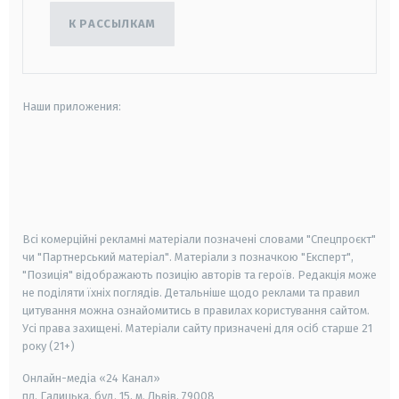
К РАССЫЛКАМ
Наши приложения:
android
apple
smart tv
samsung smart tv
Всі комерційні рекламні матеріали позначені словами "Спецпроєкт"
чи "Партнерський матеріал". Матеріали з позначкою "Експерт",
"Позиція" відображають позицію авторів та героїв. Редакція може
не поділяти їхніх поглядів. Детальніше щодо реклами та правил
цитування можна ознайомитись в правилах користування сайтом.
Усі права захищені.
Матеріали сайту призначені для осіб старше
21
року (21+)
Онлайн-медіа «24 Канал»
пл. Галицька, буд. 15, м. Львів, 79008