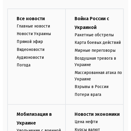
Все новости
Война России с
Главные новости
Украиной
Новости Украины
Ракетные обстрелы
Прямой эфир
Карта боевых действий
Видеоновости
Мирные переговоры
Аудионовости
Воздушная тревога в
Украине
Погода
Массированная атака по
Украине
Взрывы в России
Потери врага
Мобилизация в
Новости экономики
Цена нефти
Украине
Курсы валют
Увольнение с военной