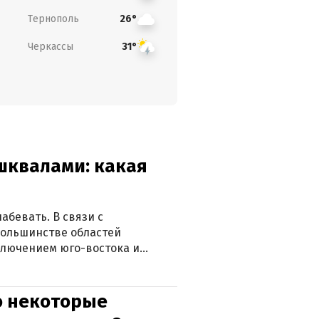
Тернополь
26°
Черкассы
31°
 шквалами: какая
абевать. В связи с
большинстве областей
ключением юго-востока и
о некоторые