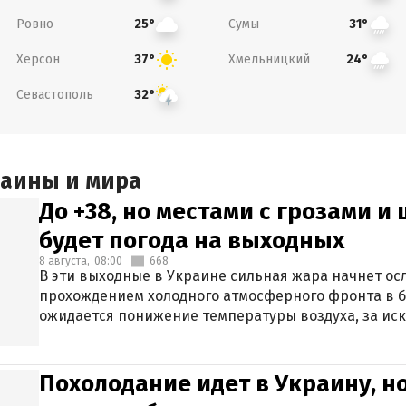
Ровно
Сумы
25°
31°
Херсон
Хмельницкий
37°
24°
Севастополь
32°
раины и мира
До +38, но местами с грозами и
будет погода на выходных
8 августа,
08:00
668
В эти выходные в Украине сильная жара начнет осл
прохождением холодного атмосферного фронта в 
ожидается понижение температуры воздуха, за ис
Крыма.
Похолодание идет в Украину, н