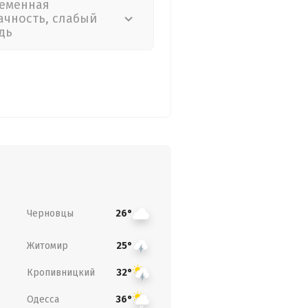
еменная
ачность, слабый
дь
Черновцы
26°
Житомир
25°
Кропивницкий
32°
Одесса
36°