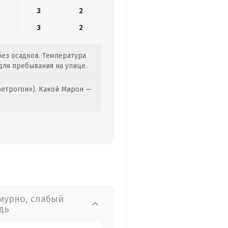
3
2
3
2
без осадков. Температура
 для пребывания на улице.
етрогон»). Какой Мирон —
мурно, слабый
дь