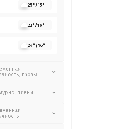
25°
/
15°
22°
/
16°
24°
/
16°
еменная
ачность, грозы
мурно, ливни
еменная
ачность