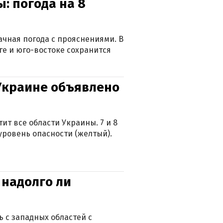
: погода на 8
лачная погода с прояснениями. В
ге и юго-востоке сохранится
 Украине объявлено
ит все области Украины. 7 и 8
 уровень опасности (желтый).
 надолго ли
 с западных областей с