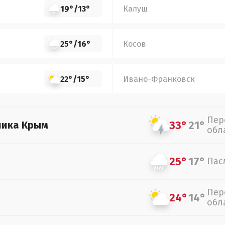
19°
/
13°
Калуш
25°
/
16°
Косов
22°
/
15°
Ивано-Франковск
Пер
33°
21°
лика Крым
обл
25°
17°
Пас
Пер
24°
14°
обл