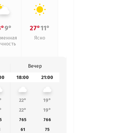
3°
9°
27°
11°
менная
Ясно
ачность
Вечер
00
18:00
21:00
°
22°
19°
°
22°
19°
5
765
766
1
61
75