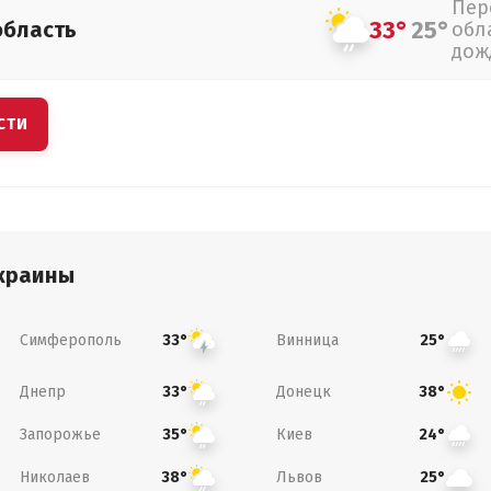
Пер
33°
25°
область
обл
дож
СТИ
краины
Симферополь
Винница
33°
25°
Днепр
Донецк
33°
38°
Запорожье
Киев
35°
24°
Николаев
Львов
38°
25°