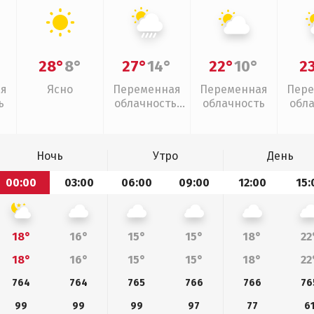
28°
8°
27°
14°
22°
10°
2
ая
Ясно
Переменная
Переменная
Пере
ь
облачность,
облачность
обл
ливни
Ночь
Утро
День
00:00
03:00
06:00
09:00
12:00
15:
18°
16°
15°
15°
18°
22
18°
16°
15°
15°
18°
22
764
764
765
766
766
76
99
99
99
97
77
6