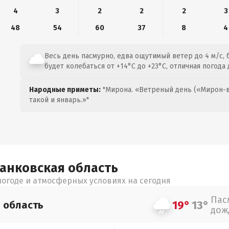
4
3
2
2
2
3
48
54
60
37
8
4
Весь день пасмурно, едва ощутимый ветер до 4 м/с, 
будет колебаться от +14°C до +23°C, отличная погода
Народные приметы:
"Мирона. «Ветреный день («Мирон-в
такой и январь.»"
ранковская
область
огоде и атмосферных условиях на сегодня
Пас
19°
13°
я
область
дож