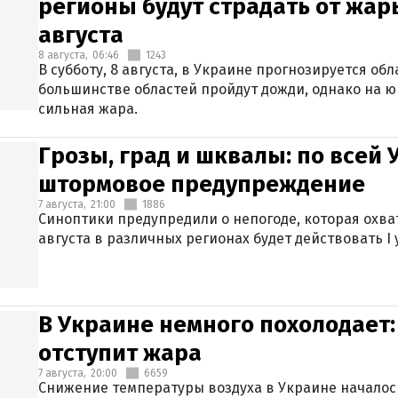
регионы будут страдать от жары
августа
8 августа,
06:46
1243
В субботу, 8 августа, в Украине прогнозируется об
большинстве областей пройдут дожди, однако на ю
сильная жара.
Грозы, град и шквалы: по всей
штормовое предупреждение
7 августа,
21:00
1886
Синоптики предупредили о непогоде, которая охват
августа в различных регионах будет действовать I
В Украине немного похолодает:
отступит жара
7 августа,
20:00
6659
Снижение температуры воздуха в Украине началось