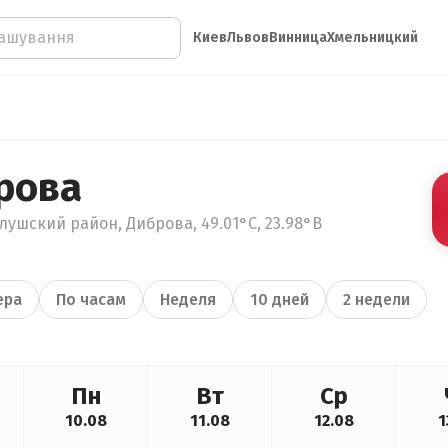
Киев
Львов
Винница
Хмельницкий
рова
ушский район, Диброва, 49.01°С, 23.98°В
ера
По часам
Неделя
10 дней
2 недели
Пн
Вт
Ср
10.08
11.08
12.08
1