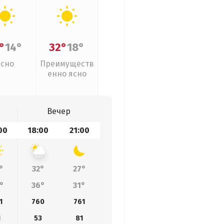
°
14°
32°
18°
Ясно
Преимуществ
енно ясно
Вечер
00
18:00
21:00
°
32°
27°
°
36°
31°
1
760
761
1
53
81