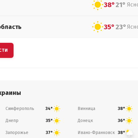
38°
21°
Ясн
35°
23°
область
Ясн
СТИ
краины
Симферополь
Винница
34°
38°
Днепр
Донецк
35°
36°
Запорожье
Ивано-Франковск
37°
38°