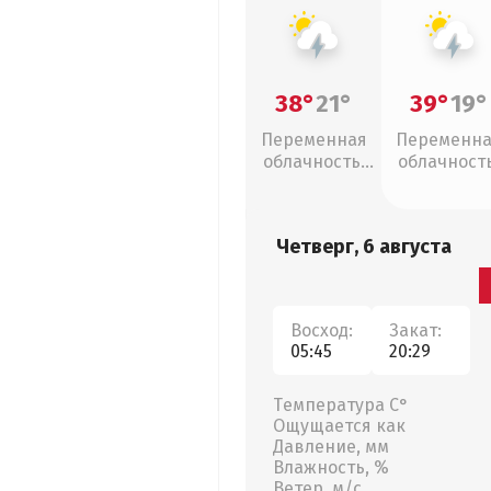
38°
21°
39°
19°
Переменная
Переменн
облачность,
облачность
грозы
грозы
Четверг, 6 августа
Восход:
Закат:
05:45
20:29
Температура С°
Ощущается как
Давление, мм
Влажность, %
Ветер, м/с