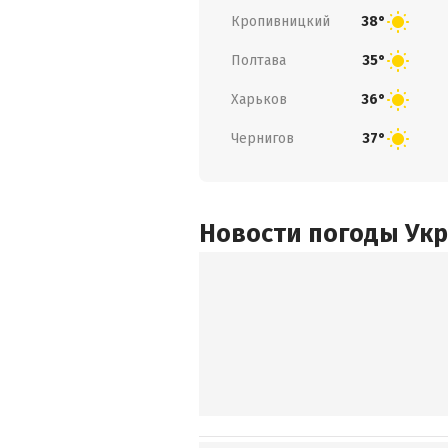
Кропивницкий
38°
Полтава
35°
Харьков
36°
Чернигов
37°
Новости погоды Ук