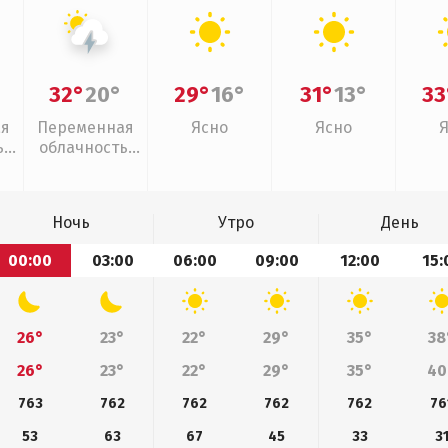
32°
20°
29°
16°
31°
13°
33
ая
Переменная
Ясно
Ясно
,
облачность,
грозы
Ночь
Утро
День
00:00
03:00
06:00
09:00
12:00
15:
26°
23°
22°
29°
35°
38
26°
23°
22°
29°
35°
40
763
762
762
762
762
76
53
63
67
45
33
3