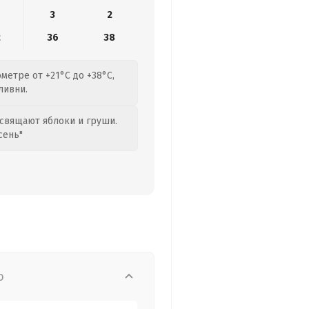
3
2
2
36
38
метре от +21°C до +38°C,
ливни.
свящают яблоки и груши.
сень"
о