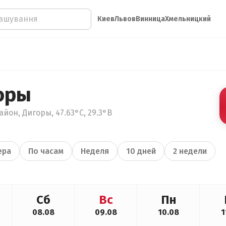
Киев
Львов
Винница
Хмельницкий
оры
йон, Дигоры, 47.63°С, 29.3°В
ера
По часам
Неделя
10 дней
2 недели
Сб
Вс
Пн
08.08
09.08
10.08
1