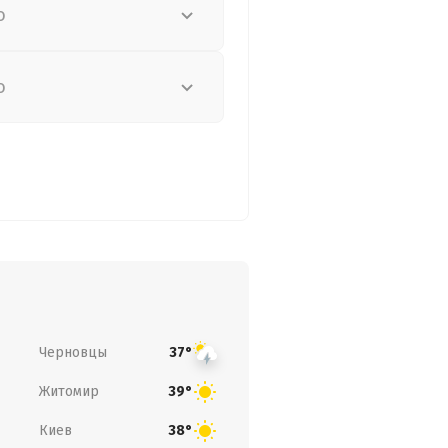
о
о
Черновцы
37°
Житомир
39°
Киев
38°