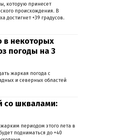
ры, которую принесет
ского происхождения. В
а достигнет +39 градусов.
о в некоторых
оз погоды на 3
дать жаркая погода с
падных и северных областей
й со шквалами:
 жарким периодом этого лета в
будет подниматься до +40
выходные.