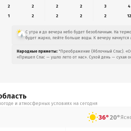
2
2
2
2
3
4
1
2
2
2
2
1
С утра и до вечера небо будет безоблачным. На термо
будет жарко, пейте больше воды. К вечеру начнутся 
Народные приметы:
"Преображение (Яблочный Спас). «О
«Пришел Спас — ушло лето от нас». Сухой день — сухая о
область
огоде и атмосферных условиях на сегодня
36°
20°
Ясн