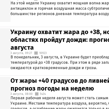
На этой неделе Украину охватит мощная волна жа
антициклон и горячая воздушная масса субтропиче
большинстве регионов дневная температура воздух
Украину охватит жара до +38, н
областях пройдут дожди: прогн
августа
3 августа,
09:27
10923
В понедельник, 3 августа, в Украине будет преобла
температурой до +38 градусов. При этом в ряде за
ожидаются кратковременные дожди и грозы.
От жары +40 градусов до ливне
прогноз погоды на неделю
3 августа,
08:00
5434
Первая рабочая неделя августа может стать самым
Украине. Местами температура воздуха, вероятно, 
градусов, а ослабление жары ожидается только в 