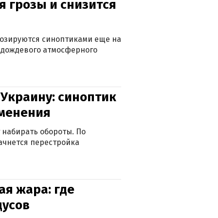
я грозы и снизится
нозируются синоптиками еще на
д дождевого атмосферного
 Украину: синоптик
зменения
 набирать обороты. По
ачнется перестройка
я жара: где
дусов