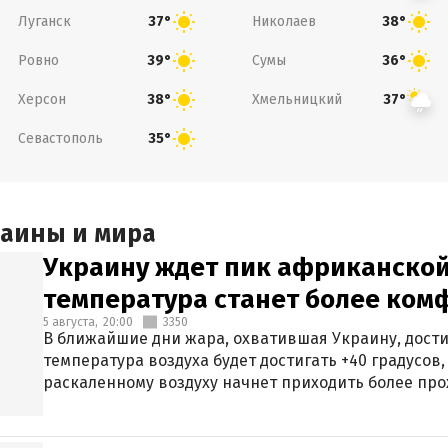
Луганск
Николаев
37°
38°
Ровно
Сумы
39°
36°
Херсон
Хмельницкий
38°
37°
Севастополь
35°
раины и мира
Украину ждет пик африканской
температура станет более ком
5 августа,
20:00
3350
В ближайшие дни жара, охватившая Украину, дости
температура воздуха будет достигать +40 градусов,
раскаленному воздуху начнет приходить более про