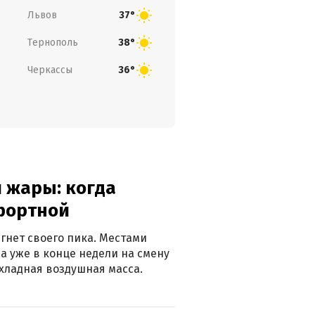
Львов
37°
Тернополь
38°
Черкассы
36°
 жары: когда
фортной
гнет своего пика. Местами
 а уже в конце недели на смену
хладная воздушная масса.