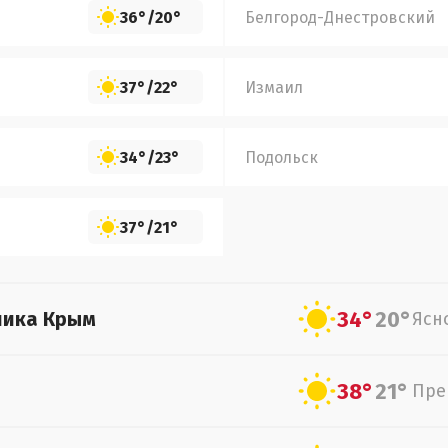
36°
/
20°
Белгород-Днестровский
37°
/
22°
Измаил
34°
/
23°
Подольск
37°
/
21°
34°
20°
лика Крым
Ясн
38°
21°
Пре