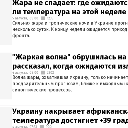
Жара не спадает: где ожидаютс
ли температура на этой неделе
5 августа,
08:00
1235
Сильная жара и тропические ночи в Украине прог
несколько суток. К концу недели ожидается прихо
фронта.
"Жаркая волна" обрушилась на
рассказал, когда ожидаются и
4 августа,
08:00
2302
Волна жары, охватившая Украину, только начинает
предварительным прогнозам, ближе к выходным н
синоптических процессов.
Украину накрывает африканска
температура достигнет +39 гра
4 августа,
07:33
900