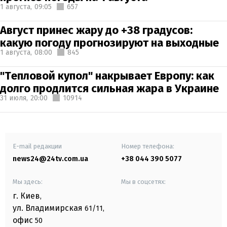
1 августа,
09:05
657
Август принес жару до +38 градусов:
какую погоду прогнозируют на выходные
1 августа,
08:00
845
"Тепловой купол" накрывает Европу: как
долго продлится сильная жара в Украине
31 июля,
20:00
10914
E-mail редакции
Номер телефона:
news24@24tv.com.ua
+38 044 390 5077
Мы здесь:
Мы в соцсетях:
г. Киев
,
ул. Владимирская
61/11,
офис
50