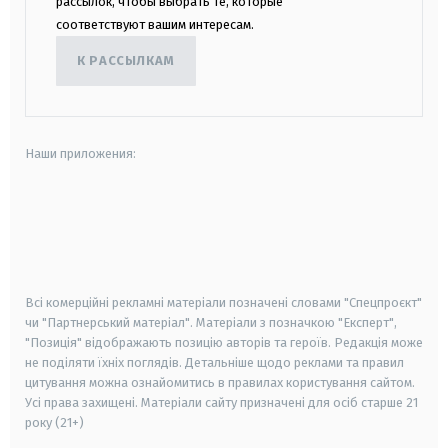
рассылок, чтобы выбрать те, которые
соответствуют вашим интересам.
К РАССЫЛКАМ
Наши приложения:
android
apple
smart tv
samsung smart tv
Всі комерційні рекламні матеріали позначені словами "Спецпроєкт"
чи "Партнерський матеріал". Матеріали з позначкою "Експерт",
"Позиція" відображають позицію авторів та героїв. Редакція може
не поділяти їхніх поглядів. Детальніше щодо реклами та правил
цитування можна ознайомитись в правилах користування сайтом.
Усі права захищені.
Матеріали сайту призначені для осіб старше
21
року (21+)