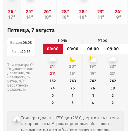
26°
25°
26°
28°
28°
23°
24°
17°
14°
10°
10°
16°
11°
9°
Пятница, 7 августа
Ночь
Утро
Восход:
06:08
00:00
03:00
06:00
09:00
1
Закат:
20:56
Температура С°
21°
20°
19°
23°
Ощущается как
Давление, мм
21°
20°
19°
23°
Влажность, %
762
763
762
762
Ветер, м/с
Вероятность
74
76
76
58
осадков, %
0
1
1
2
2
6
4
2
Температура от +17°C до +26°C, держитесь в тени
в жаркие часы. Утром переменная облачность,
слабый ветер до 4 м/с. Днем начнутся ливни.