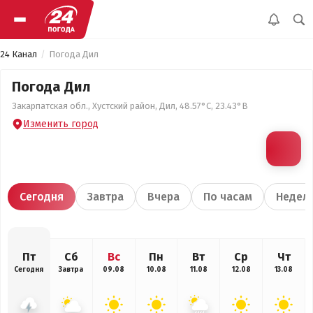
24 Канал
Погода Дил
Погода Дил
Закарпатская обл., Хустский район, Дил, 48.57°С, 23.43°В
Изменить город
Сегодня
Завтра
Вчера
По часам
Недел
Пт
Сб
Вс
Пн
Вт
Ср
Чт
Сегодня
Завтра
09.08
10.08
11.08
12.08
13.08