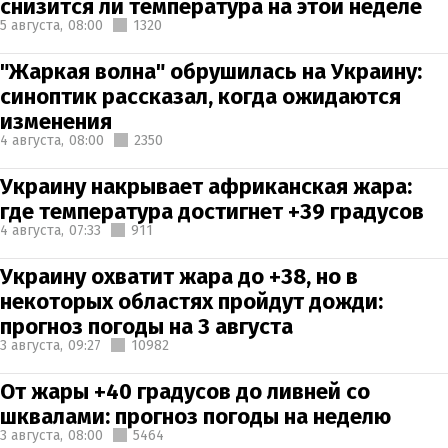
снизится ли температура на этой неделе
5 августа,
08:00
1320
"Жаркая волна" обрушилась на Украину:
синоптик рассказал, когда ожидаются
изменения
4 августа,
08:00
2350
Украину накрывает африканская жара:
где температура достигнет +39 градусов
4 августа,
07:33
911
Украину охватит жара до +38, но в
некоторых областях пройдут дожди:
прогноз погоды на 3 августа
3 августа,
09:27
10982
От жары +40 градусов до ливней со
шквалами: прогноз погоды на неделю
3 августа,
08:00
5464