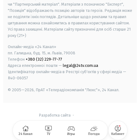
чи "Партнерський матеріал". Матеріали з позначкою "Експерт",
"Позиція" відображають позицію авторів та героїв. Редакція може
не поділяти їхніх поглядів. Детальніше щодо реклами та правил
цитування можна ознайомитись в правилах користування сайтом.
Усі права захищені.
Матеріали сайту призначені для осіб старше
21
року (21+)
Онлайн-медіа «24 Канал»
пл. Галицька, буд. 15, м. Львів, 79008
Телефон
+380 (32) 229-77-77
Адреса електронної пошти —
legal@24tv.com.ua
Ідентифікатор онлайн-медіа в Реєстрі суб'єктів у сфері медіа —
R40-06057
© 2005—2026,
ПрАТ «Телерадіокомпанія "Люкс"», 24 Канал.
Разработка сайта
-
24 Канал
TV
Игры
Погода
Кабинет