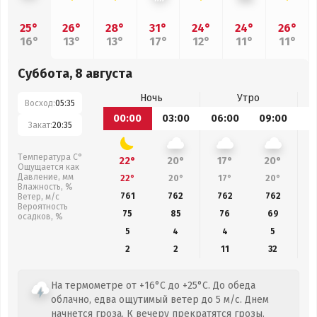
25°
26°
28°
31°
24°
24°
26°
16°
13°
13°
17°
12°
11°
11°
Суббота, 8 августа
Ночь
Утро
Восход:
05:35
00:00
03:00
06:00
09:00
1
Закат:
20:35
Температура С°
22°
20°
17°
20°
Ощущается как
Давление, мм
22°
20°
17°
20°
Влажность, %
761
762
762
762
Ветер, м/с
Вероятность
75
85
76
69
осадков, %
5
4
4
5
2
2
11
32
На термометре от +16°C до +25°C. До обеда
облачно, едва ощутимый ветер до 5 м/с. Днем
начнется гроза. К вечеру прекратятся грозы.