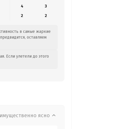
4
3
2
2
активность в самые жаркие
 предвидится, оставляем
я. Если улетели до этого
имущественно ясно