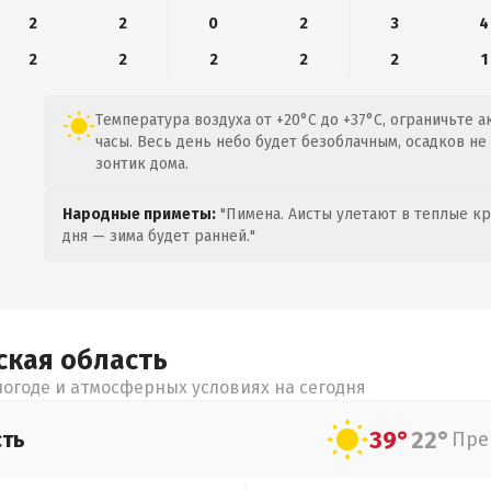
2
2
0
2
3
4
2
2
2
2
2
1
Температура воздуха от +20°C до +37°C, ограничьте 
часы. Весь день небо будет безоблачным, осадков не
зонтик дома.
Народные приметы:
"Пимена. Аисты улетают в теплые кра
дня — зима будет ранней."
ская
область
огоде и атмосферных условиях на сегодня
39°
22°
сть
Пре