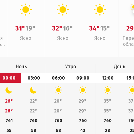
31°
19°
32°
16°
34°
15°
29
ая
Ясно
Ясно
Ясно
Пере
,
обла
г
Ночь
Утро
День
00:00
03:00
06:00
09:00
12:00
15:
26°
22°
20°
29°
35°
37
26°
22°
20°
29°
35°
37
761
760
760
760
760
75
55
58
68
43
28
2