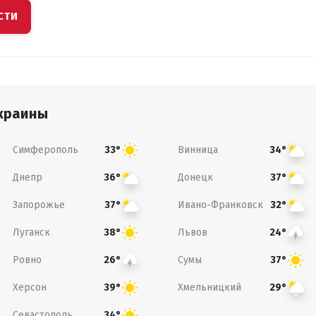
СТИ
краины
Симферополь
Винница
33°
34°
Днепр
Донецк
36°
37°
Запорожье
Ивано-Франковск
37°
32°
Луганск
Львов
38°
24°
Ровно
Сумы
26°
37°
Херсон
Хмельницкий
39°
29°
Севастополь
34°