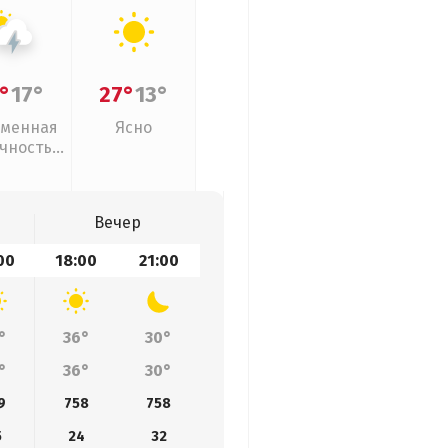
°
17°
27°
13°
менная
Ясно
чность,
розы
Вечер
00
18:00
21:00
°
36°
30°
°
36°
30°
9
758
758
5
24
32