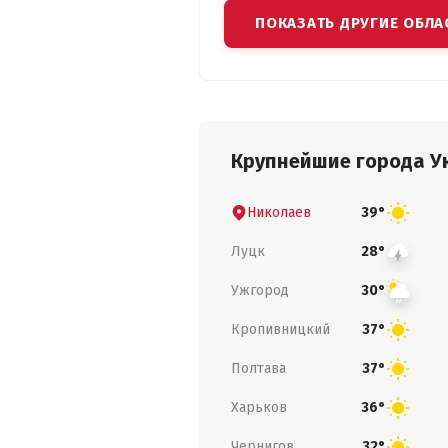
ПОКАЗАТЬ ДРУГИЕ ОБЛА
Крупнейшие города У
Николаев
39°
Луцк
28°
Ужгород
30°
Кропивницкий
37°
Полтава
37°
Харьков
36°
Чернигов
32°