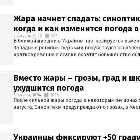
Жара начнет спадать: синоптик
когда и как изменится погода 
6 августа,
20:00
947
В ближайшие дни в Украине прогнозируется измен
Западные регионы первыми почувствуют ослаблен
кратковременные осадки охватят большинство обл
Вместо жары – грозы, град и шк
ухудшится погода
6 августа,
18:54
2086
После сильной жары погода в некоторых регионах 
августа. Синоптики предупреждают о грозах, а мес
Украинцы фиксируют +50 граду