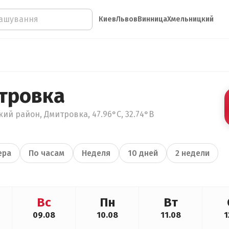
Киев
Львов
Винница
Хмельницкий
тровка
ий район, Дмитровка, 47.96°С, 32.74°В
ера
По часам
Неделя
10 дней
2 недели
Вс
Пн
Вт
09.08
10.08
11.08
1