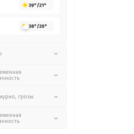
39°
/
21°
38°
/
20°
о
еменная
ачность
мурно, грозы
еменная
ачность