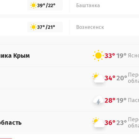
39°
/
22°
Баштанка
37°
/
21°
Вознесенск
33°
19°
лика Крым
Ясн
Пер
34°
20°
обл
28°
19°
Пас
Пер
36°
23°
область
обл