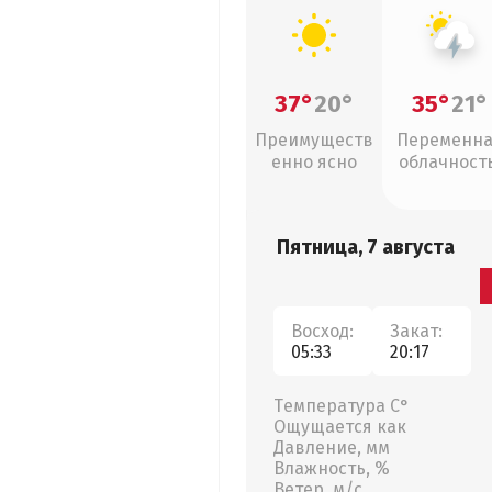
37°
20°
35°
21°
Преимуществ
Переменн
енно ясно
облачность
грозы
Пятница, 7 августа
Восход:
Закат:
05:33
20:17
Температура С°
Ощущается как
Давление, мм
Влажность, %
Ветер, м/с