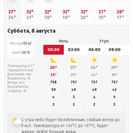
37°
32°
32°
32°
32°
27°
28°
24°
21°
18°
19°
20°
15°
17°
Суббота, 8 августа
Ночь
Утро
Восход:
05:42
00:00
03:00
06:00
09:00
1
Закат:
20:15
Температура С°
26°
25°
24°
30°
Ощущается как
Давление, мм
26°
25°
24°
30°
Влажность, %
758
757
757
757
Ветер, м/с
Вероятность
50
49
49
42
осадков, %
4
3
4
5
2
2
2
2
С утра небо будет безоблачным, слабый ветер до
5 м/с. Температура от +24°C до +37°C, будет
жарко, пейте больше воды.