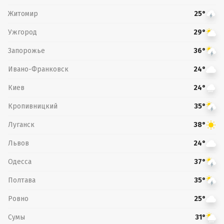
Житомир
25°
Ужгород
29°
Запорожье
36°
Ивано-Франковск
24°
Киев
24°
Кропивницкий
35°
Луганск
38°
Львов
24°
Одесса
37°
Полтава
35°
Ровно
25°
Сумы
31°