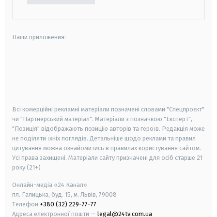
Наши приложения:
android
apple
smart tv
samsung smart tv
Всі комерційні рекламні матеріали позначені словами "Спецпроєкт"
чи "Партнерський матеріал". Матеріали з позначкою "Експерт",
"Позиція" відображають позицію авторів та героїв. Редакція може
не поділяти їхніх поглядів. Детальніше щодо реклами та правил
цитування можна ознайомитись в правилах користування сайтом.
Усі права захищені.
Матеріали сайту призначені для осіб старше
21
року (21+)
Онлайн-медіа «24 Канал»
пл. Галицька, буд. 15, м. Львів, 79008
Телефон
+380 (32) 229-77-77
Адреса електронної пошти —
legal@24tv.com.ua