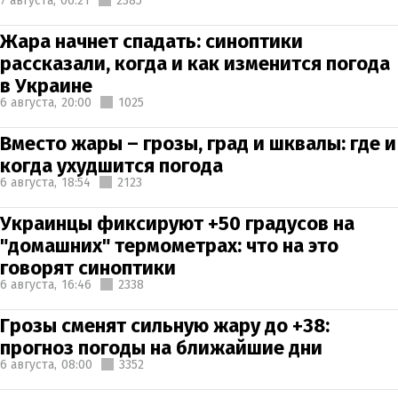
7 августа,
06:21
2385
Жара начнет спадать: синоптики
рассказали, когда и как изменится погода
в Украине
6 августа,
20:00
1025
Вместо жары – грозы, град и шквалы: где и
когда ухудшится погода
6 августа,
18:54
2123
Украинцы фиксируют +50 градусов на
"домашних" термометрах: что на это
говорят синоптики
6 августа,
16:46
2338
Грозы сменят сильную жару до +38:
прогноз погоды на ближайшие дни
6 августа,
08:00
3352