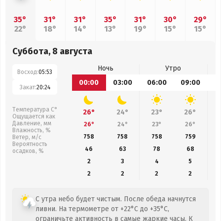
35°
31°
31°
35°
31°
30°
29°
22°
18°
14°
13°
19°
15°
15°
Суббота, 8 августа
Ночь
Утро
Восход:
05:53
00:00
03:00
06:00
09:00
1
Закат:
20:24
Температура С°
26°
24°
23°
26°
Ощущается как
Давление, мм
26°
24°
23°
26°
Влажность, %
758
758
758
759
Ветер, м/с
Вероятность
46
63
78
68
осадков, %
2
3
4
5
2
2
2
2
С утра небо будет чистым. После обеда начнутся
ливни. На термометре от +22°C до +35°C,
ограничьте активность в самые жаркие часы. К