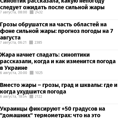
Синоптик рассказала, какую непогоду
следует ожидать после сильной жары
7 августа,
08:00
2432
Грозы обрушатся на часть областей на
фоне сильной жары: прогноз погоды на 7
августа
7 августа,
06:21
2385
Жара начнет спадать: синоптики
рассказали, когда и как изменится погода
в Украине
6 августа,
20:00
1025
Вместо жары – грозы, град и шквалы: где и
когда ухудшится погода
6 августа,
18:54
2122
Украинцы фиксируют +50 градусов на
"домашних" термометрах: что на это