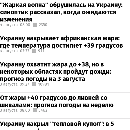
"Жаркая волна" обрушилась на Украину:
синоптик рассказал, когда ожидаются
изменения
4 августа,
08:00
2350
Украину накрывает африканская жара:
где температура достигнет +39 градусов
4 августа,
07:33
911
Украину охватит жара до +38, но в
некоторых областях пройдут дожди:
прогноз погоды на 3 августа
3 августа,
09:27
10981
От жары +40 градусов до ливней со
шквалами: прогноз погоды на неделю
3 августа,
08:00
5462
Украину накрыл "тепловой купол": в 5