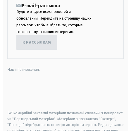
E-mail-рассылка
Будьте в курсе всех новостей и
обновлений! Перейдите на страницу наших
рассылок, чтобы выбрать те, которые
соответствуют вашим интересам.
К РАССЫЛКАМ
Наши приложения:
android
apple
smart tv
samsung smart tv
Всі комерційні рекламні матеріали позначені словами "Спецпроєкт"
чи "Партнерський матеріал". Матеріали з позначкою "Експерт",
"Позиція" відображають позицію авторів та героїв. Редакція може
не поділяти їхніх поглядів. Детальніше щодо реклами та правил