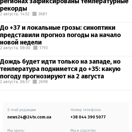
регионах зафиксированы температурные
рекорды
2 августа,
14:52
3681
До +37 и локальные грозы: синоптики
представили прогноз погоды на начало
новой недели
2 августа,
08:00
1793
Дождь будет идти только на западе, но
температура поднимется до +35: какую
погоду прогнозируют на 2 августа
2 августа,
06:57
2698
E-mail редакции
Номер телефона:
news24@24tv.com.ua
+38 044 390 5077
Мы здесь:
Мы в соцсетях: