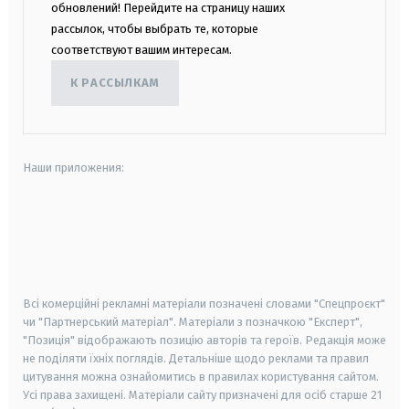
обновлений! Перейдите на страницу наших
рассылок, чтобы выбрать те, которые
соответствуют вашим интересам.
К РАССЫЛКАМ
Наши приложения:
android
apple
smart tv
samsung smart tv
Всі комерційні рекламні матеріали позначені словами "Спецпроєкт"
чи "Партнерський матеріал". Матеріали з позначкою "Експерт",
"Позиція" відображають позицію авторів та героїв. Редакція може
не поділяти їхніх поглядів. Детальніше щодо реклами та правил
цитування можна ознайомитись в правилах користування сайтом.
Усі права захищені.
Матеріали сайту призначені для осіб старше
21