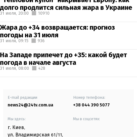
долго продлится сильная жара в Украине
31 июля,
20:00
10910
Жара до +34 возвращается: прогноз
погоды на 31 июля
31 июля,
09:15
936
На Западе припечет до +35: какой будет
погода в начале августа
31 июля,
08:00
428
E-mail редакции
Номер телефона:
news24@24tv.com.ua
+38 044 390 5077
Мы здесь:
Мы в соцсетях:
г. Киев
,
ул. Владимирская
61/11,