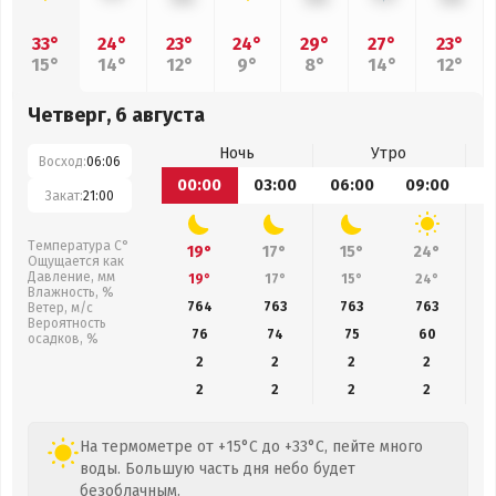
33°
24°
23°
24°
29°
27°
23°
15°
14°
12°
9°
8°
14°
12°
Четверг, 6 августа
Ночь
Утро
Восход:
06:06
00:00
03:00
06:00
09:00
1
Закат:
21:00
Температура С°
19°
17°
15°
24°
Ощущается как
Давление, мм
19°
17°
15°
24°
Влажность, %
764
763
763
763
Ветер, м/с
Вероятность
76
74
75
60
осадков, %
2
2
2
2
2
2
2
2
На термометре от +15°C до +33°C, пейте много
воды. Большую часть дня небо будет
безоблачным.