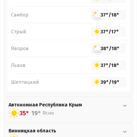
Самбор
37°
/
18°
Стрый
37°
/
17°
Яворов
38°
/
18°
Львов
37°
/
18°
Шептицкий
39°
/
19°
Автономная Республика Крым
35°
19°
Ясно
Винницкая
область