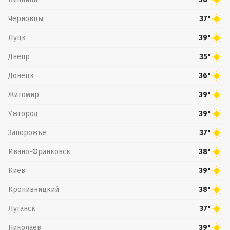
Черновцы
37°
Луцк
39°
Днепр
35°
Донецк
36°
Житомир
39°
Ужгород
39°
Запорожье
37°
Ивано-Франковск
38°
Киев
39°
Кропивницкий
38°
Луганск
37°
Николаев
39°