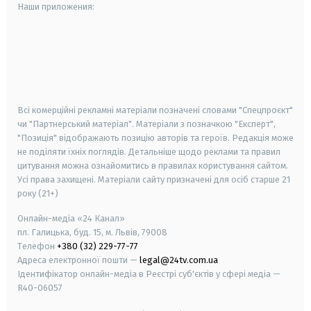
Наши приложения:
android
apple
smart tv
samsung smart tv
Всі комерційні рекламні матеріали позначені словами "Спецпроєкт"
чи "Партнерський матеріал". Матеріали з позначкою "Експерт",
"Позиція" відображають позицію авторів та героїв. Редакція може
не поділяти їхніх поглядів. Детальніше щодо реклами та правил
цитування можна ознайомитись в правилах користування сайтом.
Усі права захищені.
Матеріали сайту призначені для осіб старше
21
року (21+)
Онлайн-медіа «24 Канал»
пл. Галицька, буд. 15, м. Львів, 79008
Телефон
+380 (32) 229-77-77
Адреса електронної пошти —
legal@24tv.com.ua
Ідентифікатор онлайн-медіа в Реєстрі суб'єктів у сфері медіа —
R40-06057