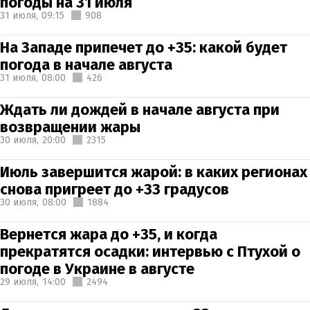
погоды на 31 июля
31 июля,
09:15
908
На Западе припечет до +35: какой будет
погода в начале августа
31 июля,
08:00
426
Ждать ли дождей в начале августа при
возвращении жары
30 июля,
20:00
2315
Июль завершится жарой: в каких регионах
снова пригреет до +33 градусов
30 июля,
08:00
1884
Вернется жара до +35, и когда
прекратятся осадки: интервью с Птухой о
погоде в Украине в августе
29 июля,
14:00
2494