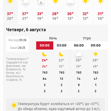
37°
37°
33°
28°
30°
32°
31°
20°
21°
19°
16°
13°
13°
18°
Четверг, 6 августа
Ночь
Утро
Восход:
05:36
00:00
03:00
06:00
09:00
1
Закат:
20:25
Температура С°
24°
22°
20°
28°
Ощущается как
Давление, мм
24°
22°
20°
28°
Влажность, %
763
763
763
763
Ветер, м/с
Вероятность
64
72
74
47
осадков, %
2
2
0
1
2
2
2
2
Температура будет колебаться от +20°C до +37°C.
До обеда облачно, едва ощутимый ветер до 3 м/с.