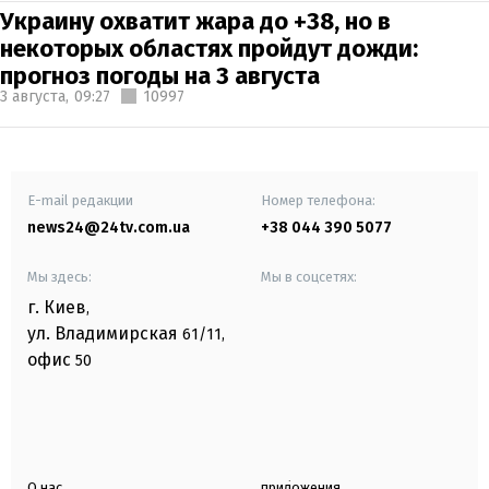
Украину охватит жара до +38, но в
некоторых областях пройдут дожди:
прогноз погоды на 3 августа
3 августа,
09:27
10997
E-mail редакции
Номер телефона:
news24@24tv.com.ua
+38 044 390 5077
Мы здесь:
Мы в соцсетях:
г. Киев
,
ул. Владимирская
61/11,
офис
50
О нас
приложения