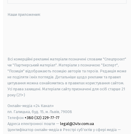
Наши приложения:
android
apple
smart tv
samsung smart tv
Всі комерційні рекламні матеріали позначені словами "Спецпроєкт"
чи "Партнерський матеріал". Матеріали з позначкою "Експерт",
"Позиція" відображають позицію авторів та героїв. Редакція може
не поділяти їхніх поглядів. Детальніше щодо реклами та правил
цитування можна ознайомитись в правилах користування сайтом.
Усі права захищені.
Матеріали сайту призначені для осіб старше
21
року (21+)
Онлайн-медіа «24 Канал»
пл. Галицька, буд. 15, м. Львів, 79008
Телефон
+380 (32) 229-77-77
Адреса електронної пошти —
legal@24tv.com.ua
Ідентифікатор онлайн-медіа в Реєстрі суб'єктів у сфері медіа —