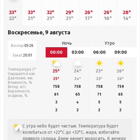
33°
33°
32°
29°
26°
26°
28°
22°
21°
21°
21°
17°
16°
14°
Воскресенье, 9 августа
Ночь
Утро
Восход:
05:26
00:00
03:00
06:00
09:00
1
Закат:
20:01
Температура С°
25°
24°
23°
26°
Ощущается как
Давление, мм
25°
24°
23°
26°
Влажность, %
758
758
758
759
Ветер, м/с
Вероятность
61
65
71
65
осадков, %
3
4
5
5
2
2
2
2
С утра небо будет чистым. Температура будет
колебаться от +22°C до +33°C, жара, избегайте
прямого солнца. Днем начнет моросить. К вечеру