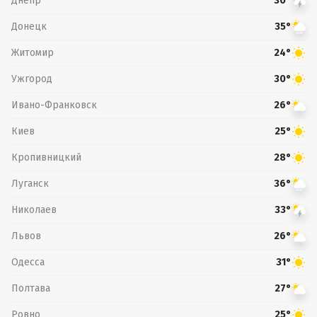
Днепр
30°
Донецк
35°
Житомир
24°
Ужгород
30°
Ивано-Франковск
26°
Киев
25°
Кропивницкий
28°
Луганск
36°
Николаев
33°
Львов
26°
Одесса
31°
Полтава
27°
Ровно
25°