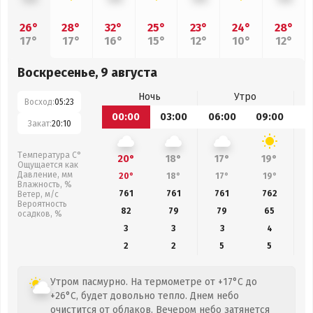
26°
28°
32°
25°
23°
24°
28°
17°
17°
16°
15°
12°
10°
12°
Воскресенье, 9 августа
Ночь
Утро
Восход:
05:23
00:00
03:00
06:00
09:00
1
Закат:
20:10
Температура С°
20°
18°
17°
19°
Ощущается как
Давление, мм
20°
18°
17°
19°
Влажность, %
761
761
761
762
Ветер, м/с
Вероятность
82
79
79
65
осадков, %
3
3
3
4
2
2
5
5
Утром пасмурно. На термометре от +17°C до
+26°C, будет довольно тепло. Днем небо
очистится от облаков. Вечером небо затянется