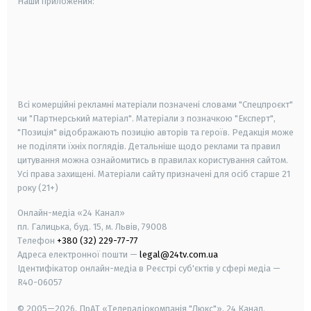
Наши приложения:
android
apple
smart tv
samsung smart tv
Всі комерційні рекламні матеріали позначені словами "Спецпроєкт"
чи "Партнерський матеріал". Матеріали з позначкою "Експерт",
"Позиція" відображають позицію авторів та героїв. Редакція може
не поділяти їхніх поглядів. Детальніше щодо реклами та правил
цитування можна ознайомитись в правилах користування сайтом.
Усі права захищені.
Матеріали сайту призначені для осіб старше
21
року (21+)
Онлайн-медіа «24 Канал»
пл. Галицька, буд. 15, м. Львів, 79008
Телефон
+380 (32) 229-77-77
Адреса електронної пошти —
legal@24tv.com.ua
Ідентифікатор онлайн-медіа в Реєстрі суб'єктів у сфері медіа —
R40-06057
© 2005—2026,
ПрАТ «Телерадіокомпанія "Люкс"», 24 Канал.