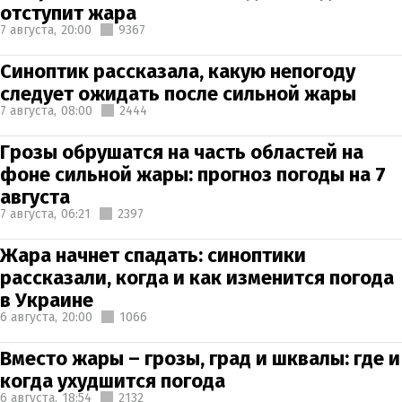
отступит жара
7 августа,
20:00
9367
Синоптик рассказала, какую непогоду
следует ожидать после сильной жары
7 августа,
08:00
2444
Грозы обрушатся на часть областей на
фоне сильной жары: прогноз погоды на 7
августа
7 августа,
06:21
2397
Жара начнет спадать: синоптики
рассказали, когда и как изменится погода
в Украине
6 августа,
20:00
1066
Вместо жары – грозы, град и шквалы: где и
когда ухудшится погода
6 августа,
18:54
2132