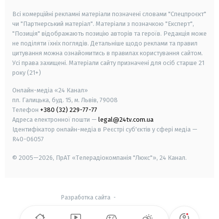
Всі комерційні рекламні матеріали позначені словами "Спецпроєкт"
чи "Партнерський матеріал". Матеріали з позначкою "Експерт",
"Позиція" відображають позицію авторів та героїв. Редакція може
не поділяти їхніх поглядів. Детальніше щодо реклами та правил
цитування можна ознайомитись в правилах користування сайтом.
Усі права захищені.
Матеріали сайту призначені для осіб старше
21
року (21+)
Онлайн-медіа «24 Канал»
пл. Галицька, буд. 15, м. Львів, 79008
Телефон
+380 (32) 229-77-77
Адреса електронної пошти —
legal@24tv.com.ua
Ідентифікатор онлайн-медіа в Реєстрі суб'єктів у сфері медіа —
R40-06057
© 2005—2026,
ПрАТ «Телерадіокомпанія "Люкс"», 24 Канал.
Разработка сайта
-