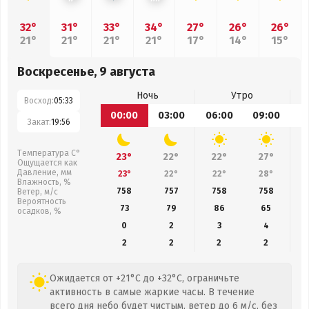
32°
31°
33°
34°
27°
26°
26°
21°
21°
21°
21°
17°
14°
15°
Воскресенье, 9 августа
Ночь
Утро
Восход:
05:33
00:00
03:00
06:00
09:00
1
Закат:
19:56
Температура С°
23°
22°
22°
27°
Ощущается как
Давление, мм
23°
22°
22°
28°
Влажность, %
758
757
758
758
Ветер, м/с
Вероятность
73
79
86
65
осадков, %
0
2
3
4
2
2
2
2
Ожидается от +21°C до +32°C, ограничьте
активность в самые жаркие часы. В течение
всего дня небо будет чистым, ветер до 6 м/с, без