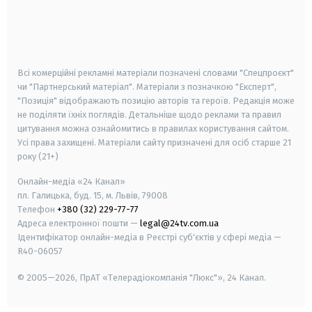
android
apple
smart tv
samsung smart tv
Всі комерційні рекламні матеріали позначені словами "Спецпроєкт"
чи "Партнерський матеріал". Матеріали з позначкою "Експерт",
"Позиція" відображають позицію авторів та героїв. Редакція може
не поділяти їхніх поглядів. Детальніше щодо реклами та правил
цитування можна ознайомитись в правилах користування сайтом.
Усі права захищені.
Матеріали сайту призначені для осіб старше
21
року (21+)
Онлайн-медіа «24 Канал»
пл. Галицька, буд. 15, м. Львів, 79008
Телефон
+380 (32) 229-77-77
Адреса електронної пошти —
legal@24tv.com.ua
Ідентифікатор онлайн-медіа в Реєстрі суб'єктів у сфері медіа —
R40-06057
© 2005—2026,
ПрАТ «Телерадіокомпанія "Люкс"», 24 Канал.