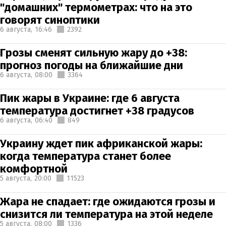
"домашних" термометрах: что на это
говорят синоптики
6 августа,
16:46
2392
Грозы сменят сильную жару до +38:
прогноз погоды на ближайшие дни
6 августа,
08:00
3364
Пик жары в Украине: где 6 августа
температура достигнет +38 градусов
6 августа,
06:40
849
Украину ждет пик африканской жары:
когда температура станет более
комфортной
5 августа,
20:00
11523
Жара не спадает: где ожидаются грозы и
снизится ли температура на этой неделе
5 августа,
08:00
1336