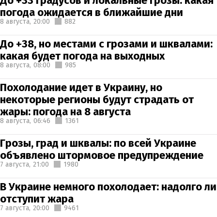
До +33 градусов и локальные грозы: какая
погода ожидается в ближайшие дни
8 августа,
20:00
882
До +38, но местами с грозами и шквалами:
какая будет погода на выходных
8 августа,
08:00
985
Похолодание идет в Украину, но
некоторые регионы будут страдать от
жары: погода на 8 августа
8 августа,
06:46
1361
Грозы, град и шквалы: по всей Украине
объявлено штормовое предупреждение
7 августа,
21:00
1980
В Украине немного похолодает: надолго ли
отступит жара
7 августа,
20:00
9461