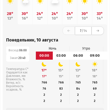
28°
30°
24°
24°
24°
30°
33°
13°
16°
12°
10°
11°
10°
14°
7
/14
Понедельник, 10 августа
Ночь
Утро
Восход:
06:00
00:00
03:00
06:00
09:00
1
Закат:
20:40
Температура С°
17°
15°
13°
18°
Ощущается как
Давление, мм
17°
15°
13°
18°
Влажность, %
766
766
765
765
Ветер, м/с
Вероятность
76
83
84
69
осадков, %
2
2
2
2
2
2
2
2