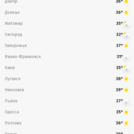
Днепр
36°
Донецк
36°
Житомир
35°
Ужгород
32°
Запорожье
37°
Ивано-Франковск
31°
Киев
35°
Луганск
38°
Николаев
39°
Львов
27°
Одесса
35°
Полтава
36°