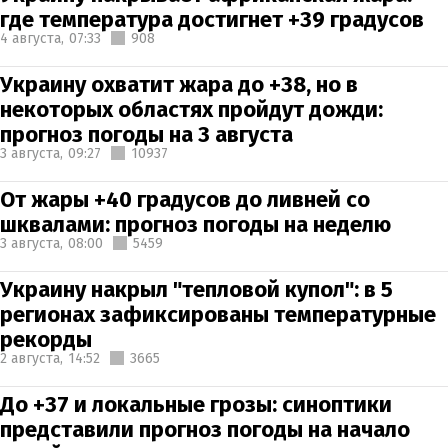
где температура достигнет +39 градусов
4 августа,
07:33
908
Украину охватит жара до +38, но в
некоторых областях пройдут дожди:
прогноз погоды на 3 августа
3 августа,
09:27
10937
От жары +40 градусов до ливней со
шквалами: прогноз погоды на неделю
3 августа,
08:00
5459
Украину накрыл "тепловой купол": в 5
регионах зафиксированы температурные
рекорды
2 августа,
14:52
3665
До +37 и локальные грозы: синоптики
представили прогноз погоды на начало