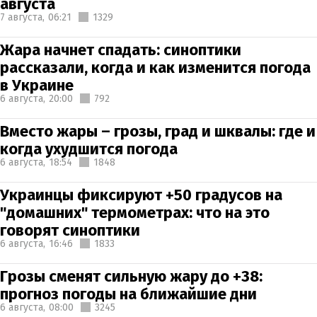
августа
7 августа,
06:21
1329
Жара начнет спадать: синоптики
рассказали, когда и как изменится погода
в Украине
6 августа,
20:00
792
Вместо жары – грозы, град и шквалы: где и
когда ухудшится погода
6 августа,
18:54
1848
Украинцы фиксируют +50 градусов на
"домашних" термометрах: что на это
говорят синоптики
6 августа,
16:46
1833
Грозы сменят сильную жару до +38:
прогноз погоды на ближайшие дни
6 августа,
08:00
3245