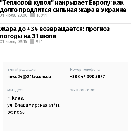
"Тепловой купол" накрывает Европу: как
долго продлится сильная жара в Украине
31 июля,
20:00
10911
Жара до +34 возвращается: прогноз
погоды на 31 июля
31 июля,
09:15
941
E-mail редакции
Номер телефона:
news24@24tv.com.ua
+38 044 390 5077
Мы здесь:
Мы в соцсетях:
г. Киев
,
ул. Владимирская
61/11,
офис
50