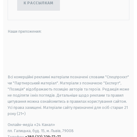
К РАССЫЛКАМ
Наши приложения:
android
apple
smart tv
samsung smart tv
Всі комерційні рекламні матеріали позначені словами "Спецпроєкт"
чи "Партнерський матеріал". Матеріали з позначкою "Експерт",
"Позиція" відображають позицію авторів та героїв. Редакція може
не поділяти їхніх поглядів. Детальніше щодо реклами та правил
цитування можна ознайомитись в правилах користування сайтом.
Усі права захищені.
Матеріали сайту призначені для осіб старше
21
року (21+)
Онлайн-медіа «24 Канал»
пл. Галицька, буд. 15, м. Львів, 79008
Телефон
+380 (32) 229-77-77