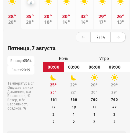
38°
35°
30°
30°
33°
29°
26°
20°
20°
18°
14°
14°
17°
13°
7
/14
Пятница, 7 августа
Ночь
Утро
Восход:
05:34
00:00
03:00
06:00
09:00
1
Закат:
20:19
Температура С°
25°
22°
20°
29°
Ощущается как
Давление, мм
25°
22°
20°
29°
Влажность, %
761
760
760
760
Ветер, м/с
Вероятность
52
59
73
47
осадков, %
2
1
1
2
2
2
2
2