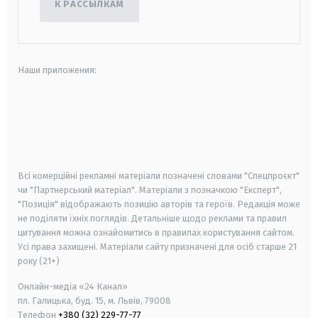
К РАССЫЛКАМ
Наши приложения:
android
apple
smart tv
samsung smart tv
Всі комерційні рекламні матеріали позначені словами "Спецпроєкт"
чи "Партнерський матеріал". Матеріали з позначкою "Експерт",
"Позиція" відображають позицію авторів та героїв. Редакція може
не поділяти їхніх поглядів. Детальніше щодо реклами та правил
цитування можна ознайомитись в правилах користування сайтом.
Усі права захищені.
Матеріали сайту призначені для осіб старше
21
року (21+)
Онлайн-медіа «24 Канал»
пл. Галицька, буд. 15, м. Львів, 79008
Телефон
+380 (32) 229-77-77