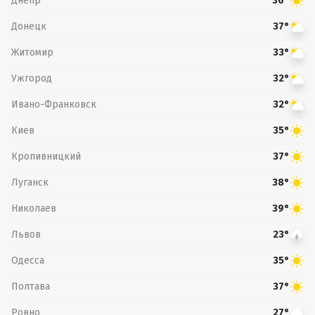
Днепр
36°
Донецк
37°
Житомир
33°
Ужгород
32°
Ивано-Франковск
32°
Киев
35°
Кропивницкий
37°
Луганск
38°
Николаев
39°
Львов
23°
Одесса
35°
Полтава
37°
Ровно
27°