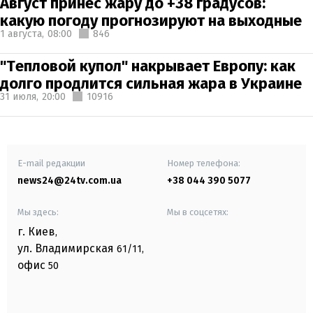
Август принес жару до +38 градусов:
какую погоду прогнозируют на выходные
1 августа,
08:00
846
"Тепловой купол" накрывает Европу: как
долго продлится сильная жара в Украине
31 июля,
20:00
10916
E-mail редакции
Номер телефона:
news24@24tv.com.ua
+38 044 390 5077
Мы здесь:
Мы в соцсетях:
г. Киев
,
ул. Владимирская
61/11,
офис
50