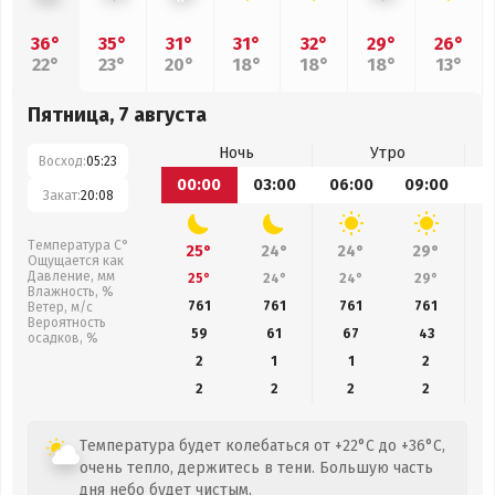
36°
35°
31°
31°
32°
29°
26°
22°
23°
20°
18°
18°
18°
13°
Пятница, 7 августа
Ночь
Утро
Восход:
05:23
00:00
03:00
06:00
09:00
1
Закат:
20:08
Температура С°
25°
24°
24°
29°
Ощущается как
Давление, мм
25°
24°
24°
29°
Влажность, %
761
761
761
761
Ветер, м/с
Вероятность
59
61
67
43
осадков, %
2
1
1
2
2
2
2
2
Температура будет колебаться от +22°C до +36°C,
очень тепло, держитесь в тени. Большую часть
дня небо будет чистым.