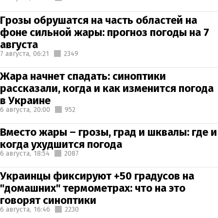
Грозы обрушатся на часть областей на
фоне сильной жары: прогноз погоды на 7
августа
7 августа,
06:21
2349
Жара начнет спадать: синоптики
рассказали, когда и как изменится погода
в Украине
6 августа,
20:00
952
Вместо жары – грозы, град и шквалы: где и
когда ухудшится погода
6 августа,
18:54
2087
Украинцы фиксируют +50 градусов на
"домашних" термометрах: что на это
говорят синоптики
6 августа,
16:46
2230