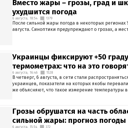
Вместо жары – грозы, град и шк
ухудшится погода
6 августа,
18:54
1379
После сильной жары погода в некоторых регионах 
августа. Синоптики предупреждают о грозах, а мес
Украинцы фиксируют +50 граду
термометрах: что на это говор
6 августа,
16:46
1528
В четверг, 6 августа, в сети стали распространят
украинцев, показатели на которых якобы перевали
же объясняют, что такое измерение температуры в
Грозы обрушатся на часть обла
сильной жары: прогноз погоды 
6 августа,
15:54
372