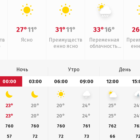
27°
11°
31°
11°
33°
16°
26
тв
Ясно
Преимуществ
Переменная
Преи
о
енно ясно
облачность,
енн
ливни
Ночь
Утро
День
00:00
03:00
06:00
09:00
12:00
15:
23°
20°
20°
24°
25°
24
23°
20°
20°
24°
25°
24
760
760
760
761
762
76
57
72
72
73
66
7