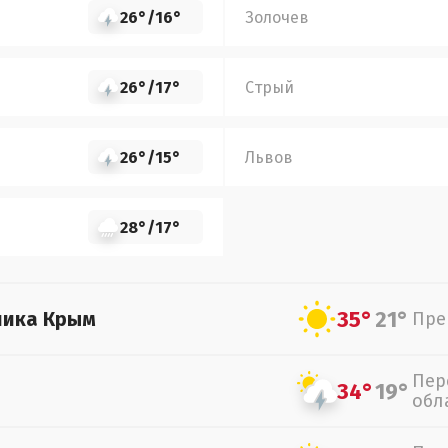
26°
/
16°
Золочев
26°
/
17°
Стрый
26°
/
15°
Львов
28°
/
17°
35°
21°
лика Крым
Пре
Пер
34°
19°
обл