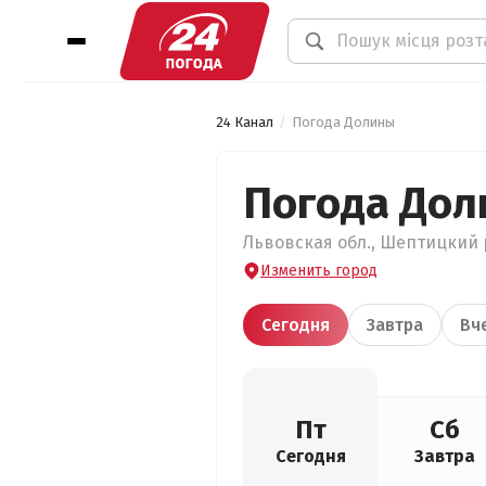
24 Канал
Погода Долины
Погода До
Львовская обл., Шептицкий р
Изменить город
Сегодня
Завтра
Вч
Пт
Сб
Сегодня
Завтра