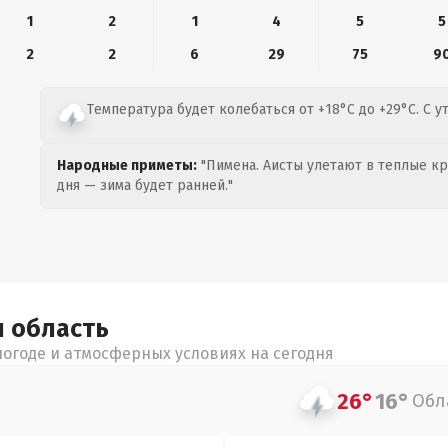
1
2
1
4
5
5
2
2
6
29
75
9
Температура будет колебаться от +18°C до +29°C. С у
Народные приметы:
"Пимена. Аисты улетают в теплые кра
дня — зима будет ранней."
я
область
огоде и атмосферных условиях на сегодня
26°
16°
Обл