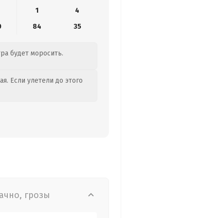
1
4
0
84
35
тра будет моросить.
я. Если улетели до этого
ачно, грозы