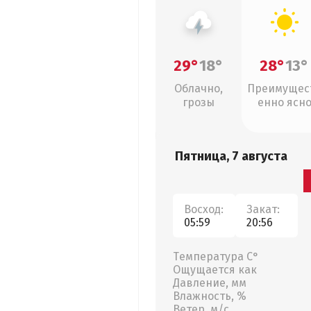
29°
18°
28°
13°
Облачно,
Преимущес
грозы
енно ясн
Пятница, 7 августа
Восход:
Закат:
05:59
20:56
Температура С°
Ощущается как
Давление, мм
Влажность, %
Ветер, м/с