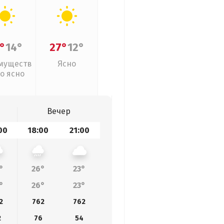
°
14°
27°
12°
муществ
Ясно
о ясно
Вечер
00
18:00
21:00
°
26°
23°
°
26°
23°
2
762
762
2
76
54