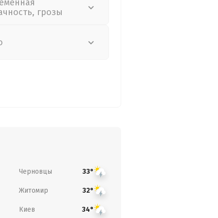
еменная
ачность, грозы
о
Черновцы
33°
Житомир
32°
Киев
34°