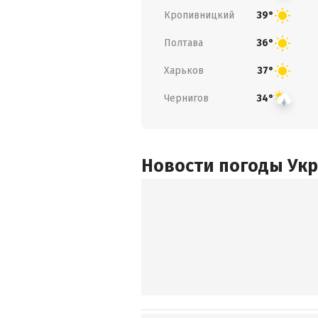
Кропивницкий
39°
Полтава
36°
Харьков
37°
Чернигов
34°
Новости погоды Ук