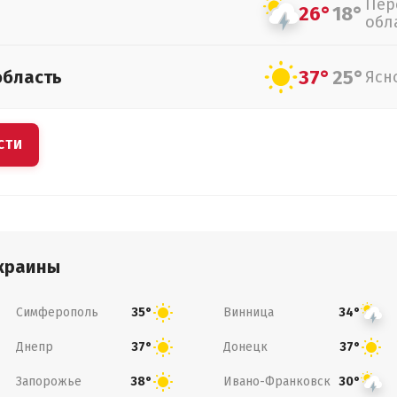
Пер
26°
18°
обл
37°
25°
область
Ясн
СТИ
краины
Симферополь
Винница
35°
34°
Днепр
Донецк
37°
37°
Запорожье
Ивано-Франковск
38°
30°