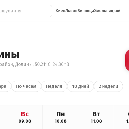
Киев
Львов
Винница
Хмельницкий
лины
айон, Долины, 50.21°С, 24.36°В
ера
По часам
Неделя
10 дней
2 недели
Вс
Пн
Вт
09.08
10.08
11.08
1