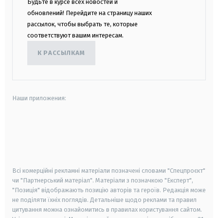
Будьте в курсе всех новостей и
обновлений! Перейдите на страницу наших
рассылок, чтобы выбрать те, которые
соответствуют вашим интересам.
К РАССЫЛКАМ
Наши приложения:
android
apple
smart tv
samsung smart tv
Всі комерційні рекламні матеріали позначені словами "Спецпроєкт"
чи "Партнерський матеріал". Матеріали з позначкою "Експерт",
"Позиція" відображають позицію авторів та героїв. Редакція може
не поділяти їхніх поглядів. Детальніше щодо реклами та правил
цитування можна ознайомитись в правилах користування сайтом.