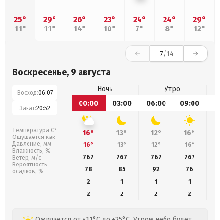
25°
29°
26°
23°
24°
24°
29°
11°
11°
14°
10°
7°
8°
12°
7
/14
Воскресенье, 9 августа
Ночь
Утро
Восход:
06:07
00:00
03:00
06:00
09:00
1
Закат:
20:52
Температура С°
16°
13°
12°
16°
Ощущается как
Давление, мм
16°
13°
12°
16°
Влажность, %
767
767
767
767
Ветер, м/с
Вероятность
78
85
92
76
осадков, %
2
1
1
1
2
2
2
2
Ожидается от +11°C до +25°C. Утром небо будет