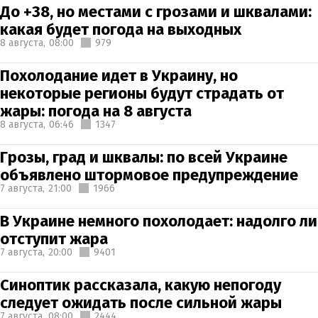
До +38, но местами с грозами и шквалами:
какая будет погода на выходных
8 августа,
08:00
979
Похолодание идет в Украину, но
некоторые регионы будут страдать от
жары: погода на 8 августа
8 августа,
06:46
1347
Грозы, град и шквалы: по всей Украине
объявлено штормовое предупреждение
7 августа,
21:00
1966
В Украине немного похолодает: надолго ли
отступит жара
7 августа,
20:00
9401
Синоптик рассказала, какую непогоду
следует ожидать после сильной жары
7 августа,
08:00
2444