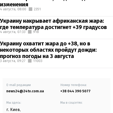
изменения
4 августа,
08:00
2351
Украину накрывает африканская жара:
где температура достигнет +39 градусов
4 августа,
07:33
918
Украину охватит жара до +38, но в
некоторых областях пройдут дожди:
прогноз погоды на 3 августа
3 августа,
09:27
11003
E-mail редакции
Номер телефона:
news24@24tv.com.ua
+38 044 390 5077
Мы здесь:
Мы в соцсетях:
г. Киев
,