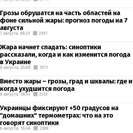
Грозы обрушатся на часть областей на
фоне сильной жары: прогноз погоды на 7
августа
7 августа,
06:21
2397
Жара начнет спадать: синоптики
рассказали, когда и как изменится погода
в Украине
6 августа,
20:00
1071
Вместо жары – грозы, град и шквалы: где и
когда ухудшится погода
6 августа,
18:54
2133
Украинцы фиксируют +50 градусов на
"домашних" термометрах: что на это
говорят синоптики
6 августа,
16:46
2388