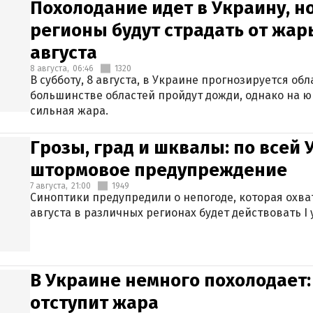
Похолодание идет в Украину, н
регионы будут страдать от жары
августа
8 августа,
06:46
1320
В субботу, 8 августа, в Украине прогнозируется об
большинстве областей пройдут дожди, однако на ю
сильная жара.
Грозы, град и шквалы: по всей
штормовое предупреждение
7 августа,
21:00
1949
Синоптики предупредили о непогоде, которая охват
августа в различных регионах будет действовать I
В Украине немного похолодает:
отступит жара