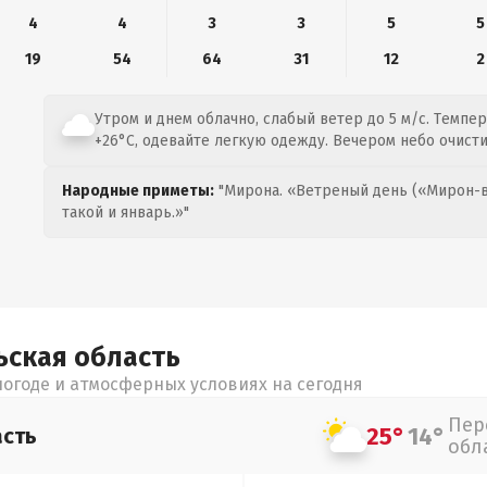
4
4
3
3
5
5
19
54
64
31
12
2
Утром и днем облачно, слабый ветер до 5 м/с. Темпер
+26°C, одевайте легкую одежду. Вечером небо очисти
Народные приметы:
"Мирона. «Ветреный день («Мирон-в
такой и январь.»"
ьская
область
огоде и атмосферных условиях на сегодня
Пер
25°
14°
асть
обл