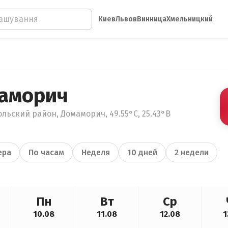
Киев
Львов
Винница
Хмельницкий
аморич
льский район, Домаморич, 49.55°С, 25.43°В
ера
По часам
Неделя
10 дней
2 недели
Пн
Вт
Ср
10.08
11.08
12.08
1