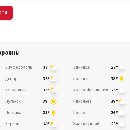
СТИ
краины
Симферополь
Винница
33°
23°
Днепр
Донецк
33°
38°
Запорожье
Ивано-Франковск
35°
25°
Луганск
Николаев
38°
39°
Полтава
Ровно
33°
26°
Херсон
Хмельницкий
41°
23°