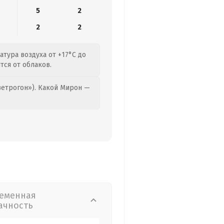
5
2
2
2
атура воздуха от +17°C до
тся от облаков.
етрогон»). Какой Мирон —
еменная
ачность