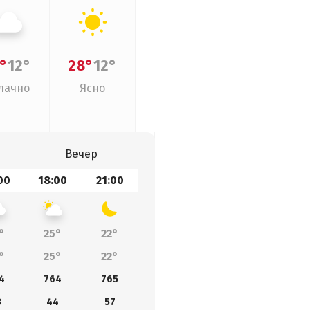
°
12°
28°
12°
лачно
Ясно
Вечер
00
18:00
21:00
°
25°
22°
°
25°
22°
4
764
765
3
44
57