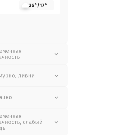
26°
/
17°
еменная
ачность
мурно, ливни
ачно
еменная
ачность, слабый
дь