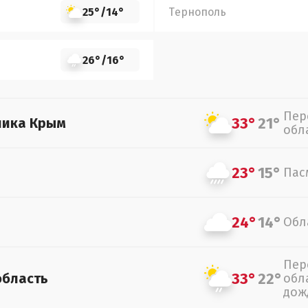
25°
/
14°
Тернополь
26°
/
16°
Пер
33°
21°
лика Крым
обл
23°
15°
Пас
24°
14°
Обл
Пер
33°
22°
область
обл
дож