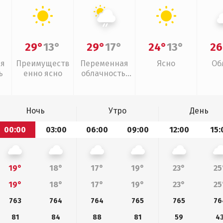
29°
13°
29°
17°
24°
13°
26
ая
Преимуществ
Переменная
Ясно
Об
ь
енно ясно
облачность,
слабый дождь
Ночь
Утро
День
00:00
03:00
06:00
09:00
12:00
15:
19°
18°
17°
19°
23°
25
19°
18°
17°
19°
23°
25
763
764
764
765
765
76
81
84
88
81
59
4