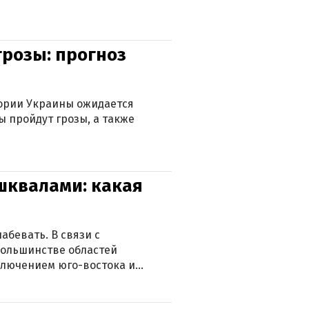
грозы: прогноз
тории Украины ожидается
ы пройдут грозы, а также
 шквалами: какая
абевать. В связи с
большинстве областей
ключением юго-востока и