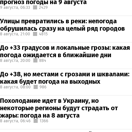
прогноз погоды на 9 августа
9 августа,
06:33
2429
Улицы превратились в реки: непогода
обрушилась сразу на целый ряд городов
8 августа,
21:00
4815
До +33 градусов и локальные грозы: какая
погода ожидается в ближайшие дни
8 августа,
20:00
884
До +38, но местами с грозами и шквалами:
какая будет погода на выходных
8 августа,
08:00
986
Похолодание идет в Украину, но
некоторые регионы будут страдать от
жары: погода на 8 августа
8 августа,
06:46
1366