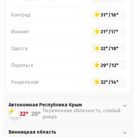
Болград
31°
/
16°
Измаил
31°
/
17°
Одесса
32°
/
18°
Подольск
29°
/
12°
Раздельная
32°
/
14°
Автономная Республика Крым
Переменная облачность, слабый
32°
20°
дождь
Винницкая
область