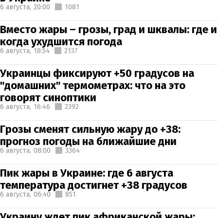
6 августа,
20:00
1081
Вместо жары – грозы, град и шквалы: где и
когда ухудшится погода
6 августа,
18:54
2137
Украинцы фиксируют +50 градусов на
"домашних" термометрах: что на это
говорят синоптики
6 августа,
16:46
2392
Грозы сменят сильную жару до +38:
прогноз погоды на ближайшие дни
6 августа,
08:00
3364
Пик жары в Украине: где 6 августа
температура достигнет +38 градусов
6 августа,
06:40
851
Украину ждет пик африканской жары: