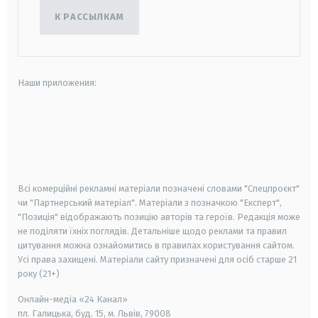
К РАССЫЛКАМ
Наши приложения:
android
apple
smart tv
samsung smart tv
Всі комерційні рекламні матеріали позначені словами "Спецпроєкт"
чи "Партнерський матеріал". Матеріали з позначкою "Експерт",
"Позиція" відображають позицію авторів та героїв. Редакція може
не поділяти їхніх поглядів. Детальніше щодо реклами та правил
цитування можна ознайомитись в правилах користування сайтом.
Усі права захищені.
Матеріали сайту призначені для осіб старше
21
року (21+)
Онлайн-медіа «24 Канал»
пл. Галицька, буд. 15, м. Львів, 79008