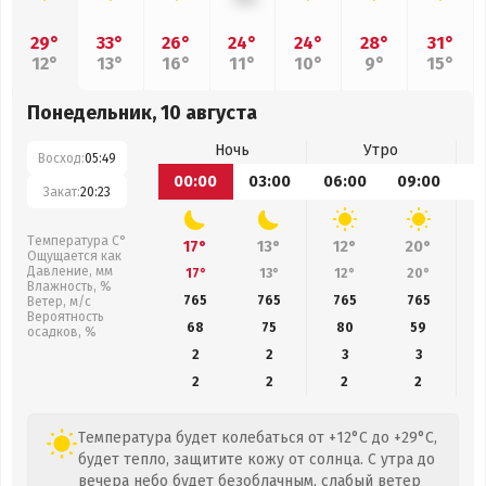
29°
33°
26°
24°
24°
28°
31°
12°
13°
16°
11°
10°
9°
15°
Понедельник, 10 августа
Ночь
Утро
Восход:
05:49
00:00
03:00
06:00
09:00
1
Закат:
20:23
Температура С°
17°
13°
12°
20°
Ощущается как
Давление, мм
17°
13°
12°
20°
Влажность, %
765
765
765
765
Ветер, м/с
Вероятность
68
75
80
59
осадков, %
2
2
3
3
2
2
2
2
Температура будет колебаться от +12°C до +29°C,
будет тепло, защитите кожу от солнца. С утра до
вечера небо будет безоблачным, слабый ветер