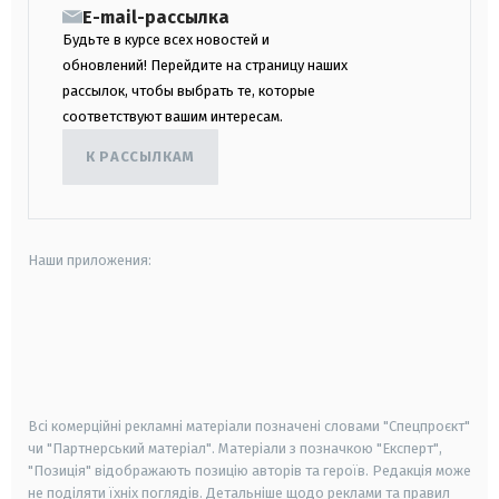
E-mail-рассылка
Будьте в курсе всех новостей и
обновлений! Перейдите на страницу наших
рассылок, чтобы выбрать те, которые
соответствуют вашим интересам.
К РАССЫЛКАМ
Наши приложения:
android
apple
smart tv
samsung smart tv
Всі комерційні рекламні матеріали позначені словами "Спецпроєкт"
чи "Партнерський матеріал". Матеріали з позначкою "Експерт",
"Позиція" відображають позицію авторів та героїв. Редакція може
не поділяти їхніх поглядів. Детальніше щодо реклами та правил