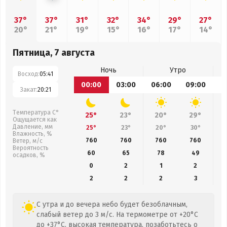
37°
37°
31°
32°
34°
29°
27°
20°
21°
19°
15°
16°
17°
14°
Пятница, 7 августа
Ночь
Утро
Восход:
05:41
00:00
03:00
06:00
09:00
1
Закат:
20:21
Температура С°
25°
23°
20°
29°
Ощущается как
Давление, мм
25°
23°
20°
30°
Влажность, %
760
760
760
760
Ветер, м/с
Вероятность
60
65
78
49
осадков, %
0
2
1
2
2
2
2
3
С утра и до вечера небо будет безоблачным,
слабый ветер до 3 м/с. На термометре от +20°C
до +37°C, высокая температура, позаботьтесь о