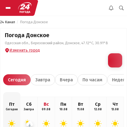
24 Канал
Погода Донское
Погода Донское
Одесская обл., Березовский район, Донское, 47.12°С, 30.91°В
Изменить город
Сегодня
Завтра
Вчера
По часам
Недел
Пт
Сб
Вс
Пн
Вт
Ср
Чт
Сегодня
Завтра
09.08
10.08
11.08
12.08
13.08