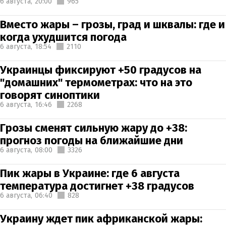
6 августа,
20:00
965
Вместо жары – грозы, град и шквалы: где и
когда ухудшится погода
6 августа,
18:54
2110
Украинцы фиксируют +50 градусов на
"домашних" термометрах: что на это
говорят синоптики
6 августа,
16:46
2268
Грозы сменят сильную жару до +38:
прогноз погоды на ближайшие дни
6 августа,
08:00
3326
Пик жары в Украине: где 6 августа
температура достигнет +38 градусов
6 августа,
06:40
828
Украину ждет пик африканской жары: