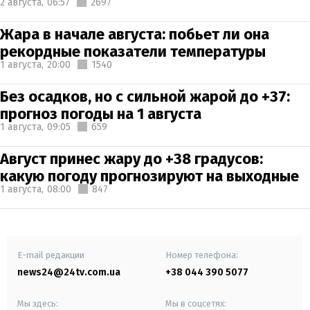
2 августа,
06:57
2697
Жара в начале августа: побьет ли она
рекордные показатели температуры
1 августа,
20:00
1540
Без осадков, но с сильной жарой до +37:
прогноз погоды на 1 августа
1 августа,
09:05
659
Август принес жару до +38 градусов:
какую погоду прогнозируют на выходные
1 августа,
08:00
847
E-mail редакции
Номер телефона:
news24@24tv.com.ua
+38 044 390 5077
Мы здесь:
Мы в соцсетях: