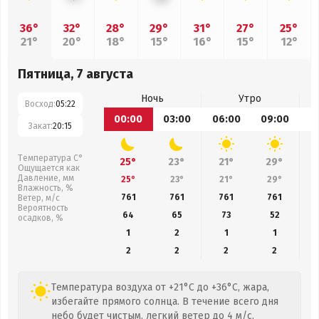
36°
32°
28°
29°
31°
27°
25°
21°
20°
18°
15°
16°
15°
12°
Пятница, 7 августа
Ночь
Утро
Восход:
05:22
00:00
03:00
06:00
09:00
1
Закат:
20:15
Температура С°
25°
23°
21°
29°
Ощущается как
Давление, мм
25°
23°
21°
29°
Влажность, %
761
761
761
761
Ветер, м/с
Вероятность
64
65
73
52
осадков, %
1
2
1
1
2
2
2
2
Температура воздуха от +21°C до +36°C, жара,
избегайте прямого солнца. В течение всего дня
небо будет чистым, легкий ветер до 4 м/с,