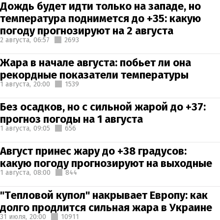
Дождь будет идти только на западе, но
температура поднимется до +35: какую
погоду прогнозируют на 2 августа
2 августа,
06:57
2693
Жара в начале августа: побьет ли она
рекордные показатели температуры
1 августа,
20:00
1539
Без осадков, но с сильной жарой до +37:
прогноз погоды на 1 августа
1 августа,
09:05
656
Август принес жару до +38 градусов:
какую погоду прогнозируют на выходные
1 августа,
08:00
844
"Тепловой купол" накрывает Европу: как
долго продлится сильная жара в Украине
31 июля,
20:00
10911