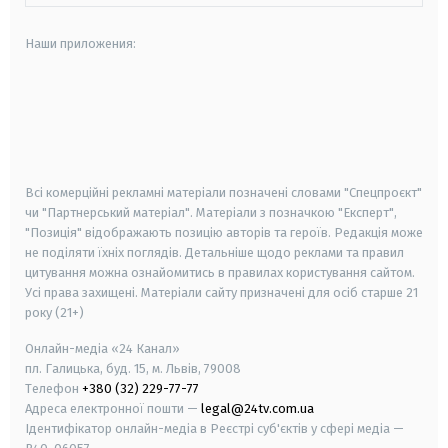
Наши приложения:
android
apple
smart tv
samsung smart tv
Всі комерційні рекламні матеріали позначені словами "Спецпроєкт"
чи "Партнерський матеріал". Матеріали з позначкою "Експерт",
"Позиція" відображають позицію авторів та героїв. Редакція може
не поділяти їхніх поглядів. Детальніше щодо реклами та правил
цитування можна ознайомитись в правилах користування сайтом.
Усі права захищені.
Матеріали сайту призначені для осіб старше
21
року (21+)
Онлайн-медіа «24 Канал»
пл. Галицька, буд. 15, м. Львів, 79008
Телефон
+380 (32) 229-77-77
Адреса електронної пошти —
legal@24tv.com.ua
Ідентифікатор онлайн-медіа в Реєстрі суб'єктів у сфері медіа —